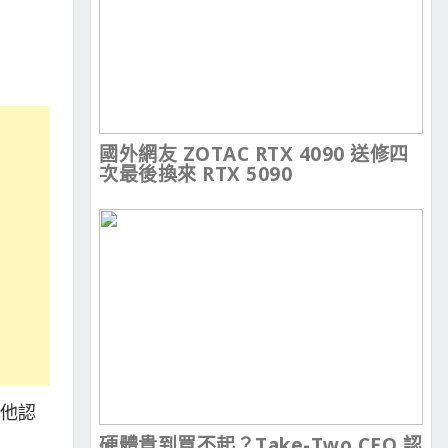
國外網友 ZOTAC RTX 4090 送修四
次最後換來 RTX 5090
，他認
硬體貴到買不起？Take-Two CEO 認