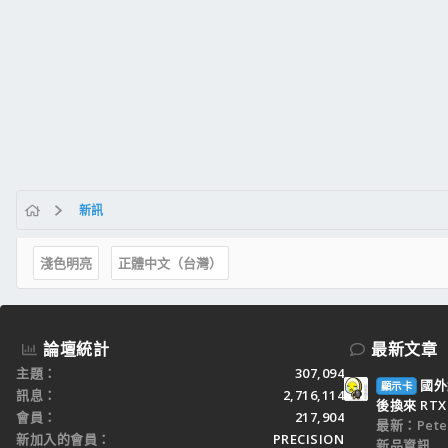
新訊
淺色明亮
正體中文（台灣）
論壇統計
最新文章
主題
307,094
國外
顯示卡
訊息
2,716,114
後換來 RTX 
會員
217,904
最新：Peter
新加入的會員
PRECISION
新品資訊