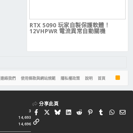
RTX 5090 玩家自製保護軟體！
12VHPWR 電流異常自動關機
R
連絡我們
使用條款與網站規範
隱私權政策
說明
首頁
S
S
分享此頁
3
Facebook
X
Bluesky
LinkedIn
Reddit
Pinterest
Tumblr
Whats
電
14,693
連結
14,696