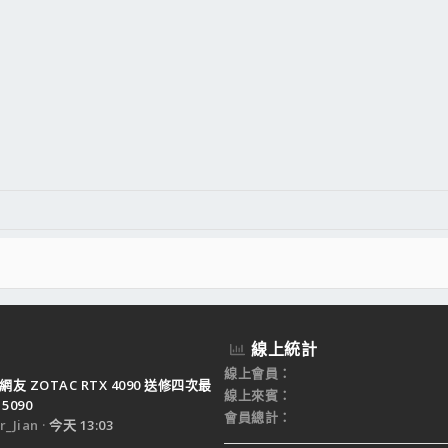
線上統計
線上會員
網友 ZOTAC RTX 4090 送修四次最
線上來賓
5090
會員總計
_Jian
今天 13:03