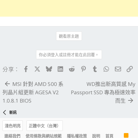
觀看原主題
你必須登入或註冊才能在此回覆。
Facebook
X
Bluesky
LinkedIn
Reddit
Pinterest
Tumblr
WhatsApp
電子郵
連
分享：
MSI 針對 AMD 500 系
WD推出新高質感 My
列晶片組更新 AGESA V2
Passport SSD 專為極速效率
1.0.8.1 BIOS
而生
新訊
淺色明亮
正體中文（台灣）
R
連絡我們
使用條款與網站規範
隱私權政策
說明
首頁