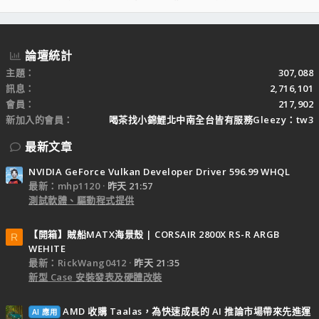
S
S
論壇統計
主題
307,088
訊息
2,716,101
會員
217,902
新加入的會員
喝茶找小錦鯉北中南全台皆有服務Gleezy：tw3
最新文章
NVIDIA GeForce Vulkan Developer Driver 596.99 WHQL
最新：mhp1120
昨天 21:57
測試軟體、驅動程式提供
【開箱】賊船MATX海景殼 | CORSAIR 2800X RS-R ARGB
R
WEHITE
最新：RickWang0412
昨天 21:35
新型 Case 安裝發表及硬體改裝
AMD 收購 Taalas，為快速成長的 AI 推論市場帶來先進運
AI 應用