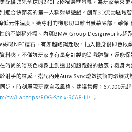
更配備領先全球的240Hz極窄邊框螢幕，為玩家帶來更
別適合快節奏的第一人稱射擊遊戲。創新3D流動區域
氣，有助於降低元件溫度。獲專利的梯形切口雕出螢幕底部，確保
代表性的不對稱外觀。內蘊BMW Group Designworks
Keystone磁吸NFC鑰石，有如超跑鑰匙般，插入機身後即會啟
資料夾，不僅讓玩家享有量身訂製的遊戲體驗，還能保
在時尚的暗灰色機身上創造出如超跑般的動感；機身內
射手的靈感，搭配內建Aura Sync燈效技術的環繞式
同步，時刻展現玩家自我風格。建議售價：67,900元
m/tw/Laptops/ROG-Strix-SCAR-III/
；