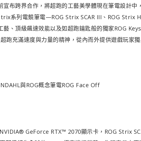
orks日前宣布跨界合作，將超跑的工藝美學體現在筆電設計中
電競筆電—ROG Strix SCAR III、ROG Strix H
絲紋工藝、頂級飆速效能以及如超跑鑰匙般的獨家ROG Keyst
合超跑充滿速度與力量的精神，從內而外提供遊戲玩家獨
LENDAHL與ROG概念筆電ROG Face Off
DIA® GeForce RTX™ 2070顯示卡，ROG Strix SCAR