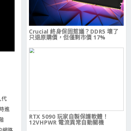
Crucial 終身保固惹議？DDR5 壞了
只退原購價，但僅剩市價 17%
九代
同時進
RTX 5090 玩家自製保護軟體！
階
12VHPWR 電流異常自動關機
調的網路