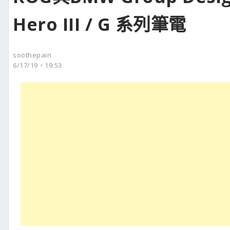
Hero III / G 系列筆電
soothepain
6/17/19，19:53