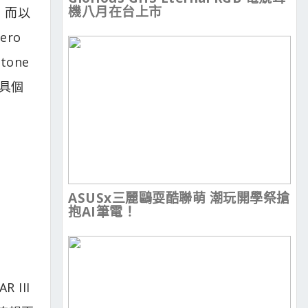
機八月在台上市
，而以
ero
one
具個
ASUSx三麗鷗耍酷聯萌 潮玩開學祭搶
抱AI筆電！
 III