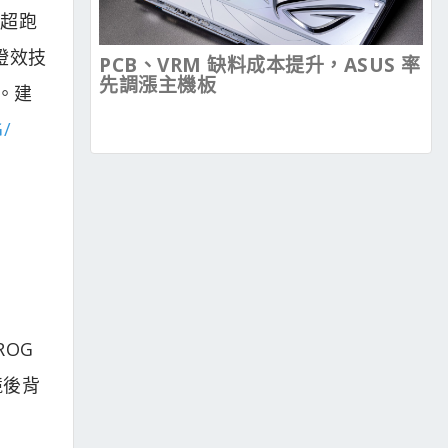
s超跑
燈效技
PCB、VRM 缺料成本提升，ASUS 率
先調漲主機板
。建
G/
；ROG
電競後背