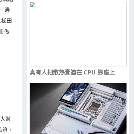
三邊
以梯田
勝做
真有人把散熱膏塗在 CPU 腳座上
強大遊
品質，