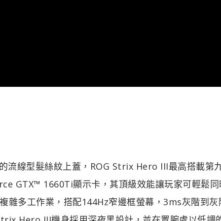
流線型髮絲紋上蓋，ROG Strix Hero III最高搭載第
 GeForce GTX™ 1660Ti顯示卡，其頂級效能讓玩家可輕鬆
雜多工作業，搭配144Hz窄邊框螢幕，3ms灰階到灰
trix Hero III機身採用深夜黑設計，並在置腕處以低