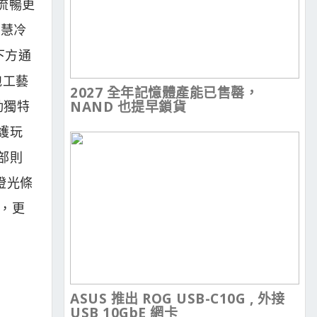
流暢更
智慧冷
下方通
超跑工藝
2027 全年記憶體產能已售罄，
動獨特
NAND 也提早鎖貨
護玩
部則
燈光條
起，更
ASUS 推出 ROG USB-C10G , 外接
USB 10GbE 網卡