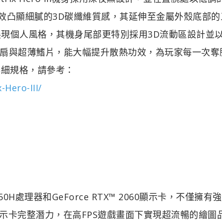
步燈效凸顯細膩的3D碳纖維質感，其延伸至金屬外殼底部的
展現個人風格，其機身尾部更特別採用3D流動區設計並
扇與超薄鰭片，能大幅提升散熱功效，為玩家每一次奪
詳細規格，請參考：
Hero-III/
7-9750H處理器和GeForce RTX™ 2060顯示卡，不僅擁有
顯示卡完整潛力，在高FPS遊戲畫面下實現超流暢的繪圖