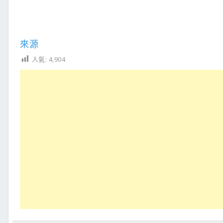
來源
人氣:
4,904