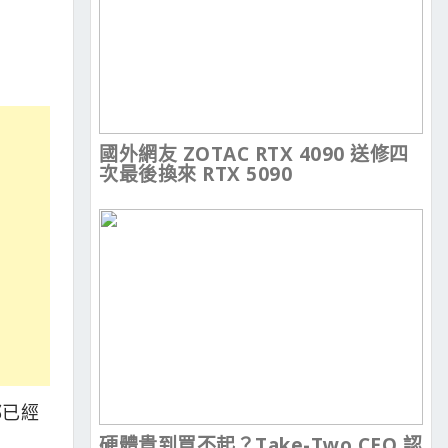
國外網友 ZOTAC RTX 4090 送修四
次最後換來 RTX 5090
都已經
硬體貴到買不起？Take-Two CEO 認