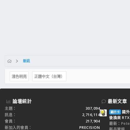
新訊
淺色明亮
正體中文（台灣）
論壇統計
最新文章
主題
307,094
國外
顯示卡
訊息
2,716,114
後換來 RTX 
會員
217,904
最新：Peter
新加入的會員
PRECISION
新品資訊