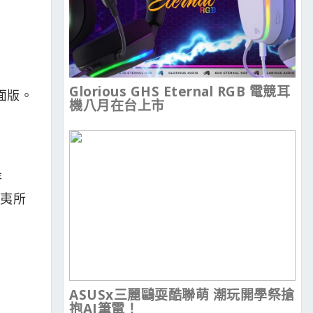
Glorious GHS Eternal RGB 電競耳
桌面版。
機八月在台上市
是
匪夷所
ASUSx三麗鷗耍酷聯萌 潮玩開學祭搶
抱AI筆電！