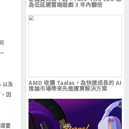
為低延遲雲端遊戲 3 年內翻倍
同
一
AMD 收購 Taalas，為快速成長的 AI
 以及
推論市場帶來先進運算解決方案
望，因
至還要