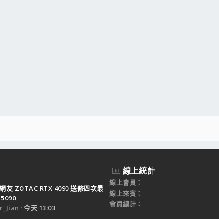
線上統計
線上會員
網友 ZOTAC RTX 4090 送修四次最
線上來賓
5090
會員總計
_Jian
今天 13:03