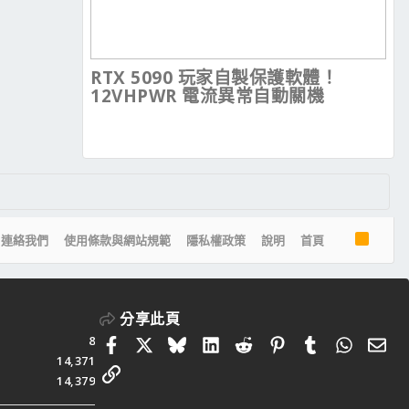
RTX 5090 玩家自製保護軟體！
12VHPWR 電流異常自動關機
R
連絡我們
使用條款與網站規範
隱私權政策
說明
首頁
S
S
分享此頁
8
Facebook
X
Bluesky
LinkedIn
Reddit
Pinterest
Tumblr
Whats
電
14,371
連結
14,379