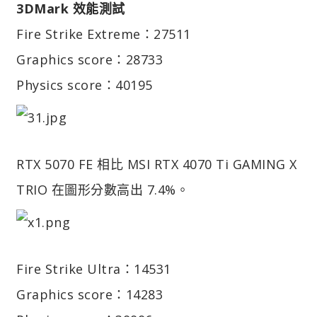
3DMark 效能測試
Fire Strike Extreme：27511
Graphics score：28733
Physics score：40195
RTX 5070 FE 相比 MSI RTX 4070 Ti GAMING X
TRIO 在圖形分數高出 7.4%。
Fire Strike Ultra：14531
Graphics score：14283