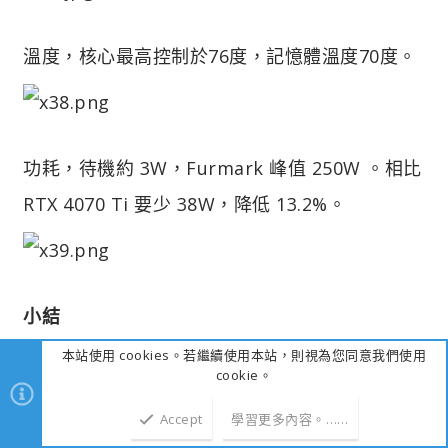
溫度，核心最高控制於76度，記憶體溫度70度。
功耗，待機約 3W，Furmark 峰值 250W 。相比
RTX 4070 Ti 要少 38W，降低 13.2%。
小結
因為手上沒有 RTX 4070 ，所以只好抓比較近的
本站使用 cookies。若繼續使用本站，則視為您同意我們使用
cookie。
RTX 4070 Ti 來進行比較，就原生畫質最高品質
Accept
學習更多內容。……
不開畫格生成的情況來看，12款遊戲平均張，