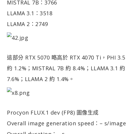
MISTRAL 7B：3766
LLAMA 3.1：3518
LLAMA 2：2749
這部分 RTX 5070 略高於 RTX 4070 Ti，PHI 3.5
約 1.2%；MISTRAL 7B 約 8.4%；LLAMA 3.1 約
7.6%；LLAMA 2 約 1.4%。
Procyon FLUX.1 dev (FP8) 圖像生成
Overall image generation speed：– s/image
Overall duration：– s