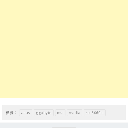
asus
gigabyte
msi
nvidia
rtx 5060 ti
標籤：