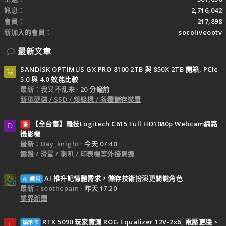
訊息
2,716,042
會員
217,898
新加入的會員
socoliveootv
最新文章
SANDISK OPTIMUS GX PRO 8100 2TB 與 850X 2TB 開箱, PCIe
我
5.0 與 4.0 效能比較
最新：我又不乱来
20 分鐘前
新型硬碟 / SSD / 燒錄機 / 各種儲存裝置
【全台售】羅技Logitech C615 Full HD1080p Webcam網路
售
D
攝影機
最新：Day_knight
今天 07:40
鍵盤 / 滑鼠 / 喇叭 / 印表機等外接周邊
AI 推升記憶體需求，儲存技術扮演更關鍵角色
AI 應用
最新：soothepain
昨天 17:20
業界新聞
RTX 5090 玩家實測 ROG Equalizer 12V-2x6, 電壓更穩、
顯示卡
L