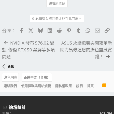
觀看原主題
你必須登入或註冊才能在此回覆。
Facebook
X
Bluesky
LinkedIn
Reddit
Pinterest
Tumblr
WhatsApp
電子郵
連
分享：
NVIDIA 發布 576.02 驅
ASUS 永續包裝與開箱革新
動, 修復 RTX 50 黑屏等多項
助力馬修連恩的綠色靈感實
問題
踐！
新訊
淺色明亮
正體中文（台灣）
R
連絡我們
使用條款與網站規範
隱私權政策
說明
首頁
S
S
論壇統計
主題
307,056