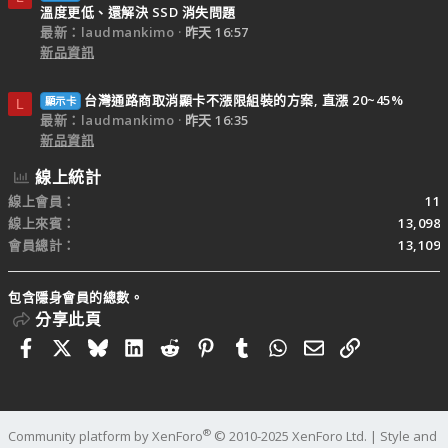
溫度更低、還解決 SSD 消失問題
最新：laudmankimo
昨天 16:57
新品資訊
台灣通路商取消顯卡不漲限組裝的方案, 直漲 20~45%
顯示卡
L
最新：laudmankimo
昨天 16:35
新品資訊
線上統計
線上會員
11
線上來賓
13,098
會員總計
13,109
包含隱身會員的總數。
分享此頁
Facebook
X
Bluesky
LinkedIn
Reddit
Pinterest
Tumblr
WhatsApp
電子郵件
連結
®
Community platform by XenForo
© 2010-2025 XenForo Ltd.
|
Style and