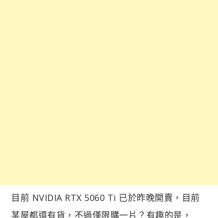
目前 NVIDIA RTX 5060 Ti 已於昨晚開賣，目前
某屋都還有貨，不過僅限購一片？有趣的是，