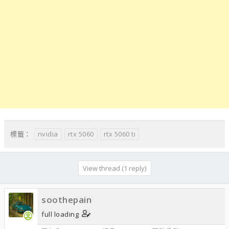
nvidia
rtx 5060
rtx 5060 ti
標籤：
View thread (1 reply)
soothepain
full loading