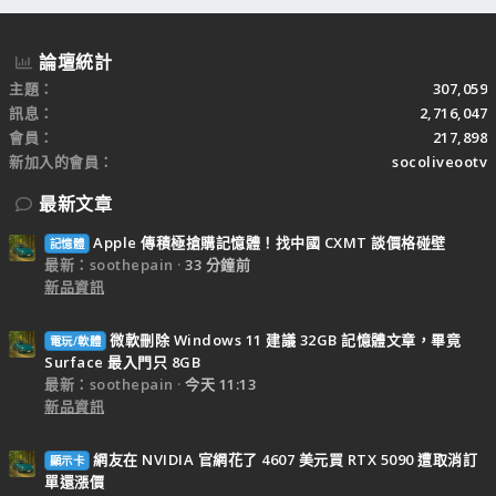
論壇統計
主題
307,059
訊息
2,716,047
會員
217,898
新加入的會員
socoliveootv
最新文章
Apple 傳積極搶購記憶體！找中國 CXMT 談價格碰壁
記憶體
最新：soothepain
33 分鐘前
新品資訊
微軟刪除 Windows 11 建議 32GB 記憶體文章，畢竟
電玩/軟體
Surface 最入門只 8GB
最新：soothepain
今天 11:13
新品資訊
網友在 NVIDIA 官網花了 4607 美元買 RTX 5090 遭取消訂
顯示卡
單還漲價