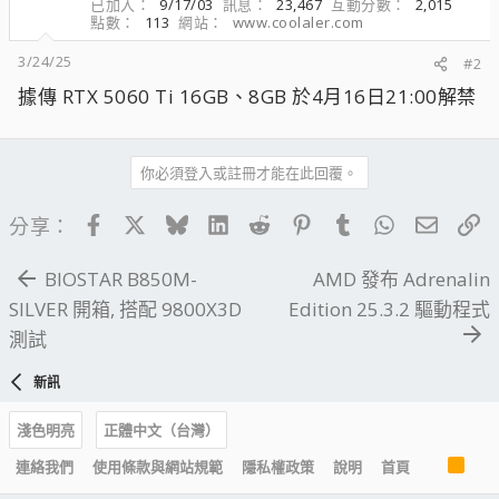
已加入
9/17/03
訊息
23,467
互動分數
2,015
點數
113
網站
www.coolaler.com
3/24/25
#2
據傳 RTX 5060 Ti 16GB、8GB 於4月16日21:00解禁
你必須登入或註冊才能在此回覆。
Facebook
X
Bluesky
LinkedIn
Reddit
Pinterest
Tumblr
WhatsApp
電子郵
連
分享：
BIOSTAR B850M-
AMD 發布 Adrenalin
SILVER 開箱, 搭配 9800X3D
Edition 25.3.2 驅動程式
測試
新訊
淺色明亮
正體中文（台灣）
R
連絡我們
使用條款與網站規範
隱私權政策
說明
首頁
S
S