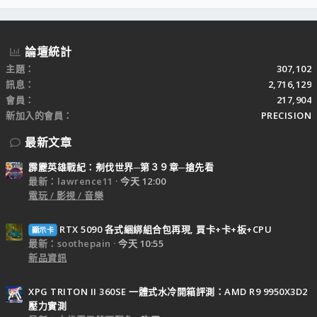
S
論壇統計
主題
307,102
訊息
2,716,129
會員
217,904
新加入的會員
PRECISION
最新文章
霹靂英雄戰紀：刜伐世界─第３９章─搶先看
最新：lawrence11
今天 12:00
電玩 / 影視 / 音樂
RTX 5090 各式綑綁組合包再現, 買卡+卡+板+CPU
顯示卡
最新：soothepain
今天 10:55
新品資訊
XPG TRITON II 360SE 一體式水冷開箱評測：AMD R9 9950X3D2
壓力實測