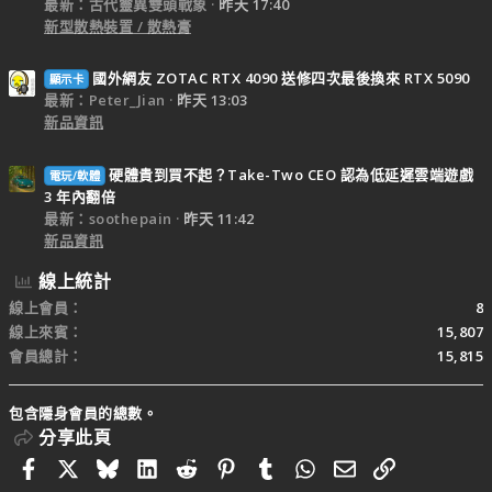
最新：古代靈異雙頭戰象
昨天 17:40
新型散熱裝置 / 散熱膏
國外網友 ZOTAC RTX 4090 送修四次最後換來 RTX 5090
顯示卡
最新：Peter_Jian
昨天 13:03
新品資訊
硬體貴到買不起？Take-Two CEO 認為低延遲雲端遊戲
電玩/軟體
3 年內翻倍
最新：soothepain
昨天 11:42
新品資訊
線上統計
線上會員
8
線上來賓
15,807
會員總計
15,815
包含隱身會員的總數。
分享此頁
Facebook
X
Bluesky
LinkedIn
Reddit
Pinterest
Tumblr
WhatsApp
電子郵件
連結