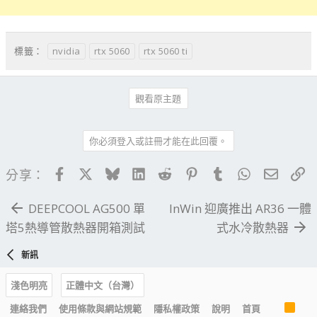
nvidia
rtx 5060
rtx 5060 ti
標籤：
觀看原主題
你必須登入或註冊才能在此回覆。
Facebook
X
Bluesky
LinkedIn
Reddit
Pinterest
Tumblr
WhatsApp
電子郵
連
分享：
DEEPCOOL AG500 單
InWin 迎廣推出 AR36 一體
塔5熱導管散熱器開箱測試
式水冷散熱器
新訊
淺色明亮
正體中文（台灣）
R
連絡我們
使用條款與網站規範
隱私權政策
說明
首頁
S