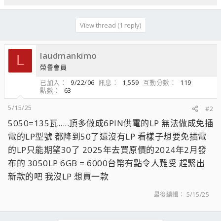
View thread (1 reply)
laudmankimo
L
榮譽會員
已加入
9/22/06
訊息
1,559
互動分數
119
點數
63
5/15/25
#2
5050=135瓦.....頂多做成6PIN供電的LP 無法做成免插
電的LP型號 都降到50了還沒有LP 看樣子想要免插電
的LP只能期望30了 2025年去買原價的2024年2月發
布的 3050LP 6GB = 6000台幣有點令人難受 趕緊出
新款的吧 我沒LP 想買一款
最後編輯：
5/15/25