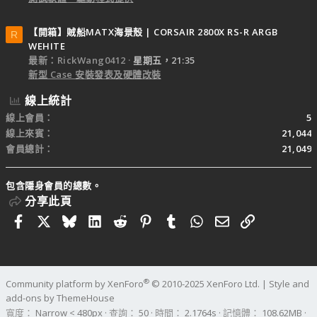
【開箱】賊船MATX海景殼 | CORSAIR 2800X RS-R ARGB
R
WEHITE
最新：RickWang0412
星期五，21:35
新型 Case 安裝發表及硬體改裝
線上統計
線上會員
5
線上來賓
21,044
會員總計
21,049
包含隱身會員的總數。
分享此頁
Facebook
X
Bluesky
LinkedIn
Reddit
Pinterest
Tumblr
WhatsApp
電子郵件
連結
®
Community platform by XenForo
© 2010-2025 XenForo Ltd.
|
Style and
add-ons by ThemeHouse
寬度
查詢
50
時間
2.1764s
記憶體
108.62MB