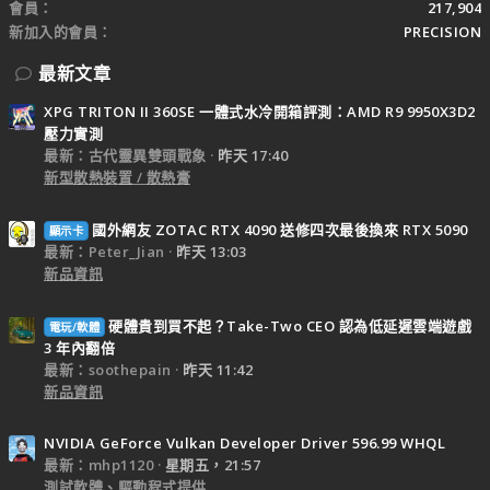
會員
217,904
新加入的會員
PRECISION
最新文章
XPG TRITON II 360SE 一體式水冷開箱評測：AMD R9 9950X3D2
壓力實測
最新：古代靈異雙頭戰象
昨天 17:40
新型散熱裝置 / 散熱膏
國外網友 ZOTAC RTX 4090 送修四次最後換來 RTX 5090
顯示卡
最新：Peter_Jian
昨天 13:03
新品資訊
硬體貴到買不起？Take-Two CEO 認為低延遲雲端遊戲
電玩/軟體
3 年內翻倍
最新：soothepain
昨天 11:42
新品資訊
NVIDIA GeForce Vulkan Developer Driver 596.99 WHQL
最新：mhp1120
星期五，21:57
測試軟體、驅動程式提供