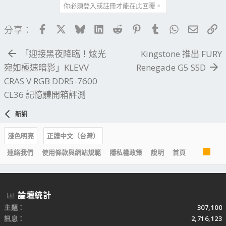
你必須登入或註冊才能在此回覆。
Facebook
X
Bluesky
LinkedIn
Reddit
Pinterest
Tumblr
WhatsApp
電子郵
連
分享：
「迎接黑夜降臨！炫光
Kingstone 推出 FURY
宛如極速暗影」KLEVV
Renegade G5 SSD
CRAS V RGB DDR5-7600
CL36 記憶體開箱評測
新訊
淺色明亮
正體中文（台灣）
R
連絡我們
使用條款與網站規範
隱私權政策
說明
首頁
S
S
論壇統計
主題
307,100
訊息
2,716,123