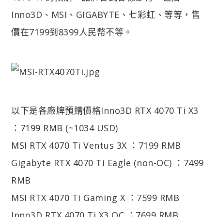
Inno3D、MSI、GIGABYTE、七彩虹、等等，售
價在7199到8399人民幣不等。
以下是各廠牌預購價格
Inno3D RTX 4070 Ti X3
：7199 RMB (~1034 USD)
MSI RTX 4070 Ti Ventus 3X ：7199 RMB
Gigabyte RTX 4070 Ti Eagle (non-OC) ：7499
RMB
MSI RTX 4070 Ti Gaming X ：7599 RMB
Inno3D RTX 4070 Ti X3 OC ：7699 RMB