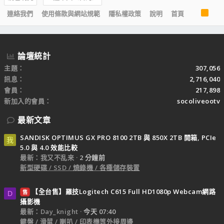
R
連絡我們
使用條款與網站規範
隱私權政策
說明
首頁
S
S
論壇統計
主題
307,056
訊息
2,716,040
會員
217,898
新加入的會員
socoliveootv
最新文章
SANDISK OPTIMUS GX PRO 8100 2TB 與 850X 2TB 開箱, PCIe
我
5.0 與 4.0 效能比較
最新：我又不乱来
2 分鐘前
新型硬碟 / SSD / 燒錄機 / 各種儲存裝置
【全台售】羅技Logitech C615 Full HD1080p Webcam網路
售
D
攝影機
最新：Day_knight
今天 07:40
鍵盤 / 滑鼠 / 喇叭 / 印表機等外接周邊