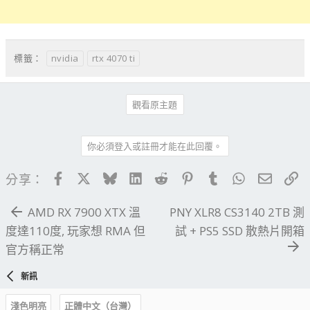
nvidia
rtx 4070 ti
標籤：
觀看原主題
你必須登入或註冊才能在此回覆。
Facebook
X
Bluesky
LinkedIn
Reddit
Pinterest
Tumblr
WhatsApp
電子郵
連
分享：
AMD RX 7900 XTX 溫
PNY XLR8 CS3140 2TB 測
度達110度, 玩家想 RMA 但
試 + PS5 SSD 散熱片開箱
官方稱正常
新訊
淺色明亮
正體中文（台灣）