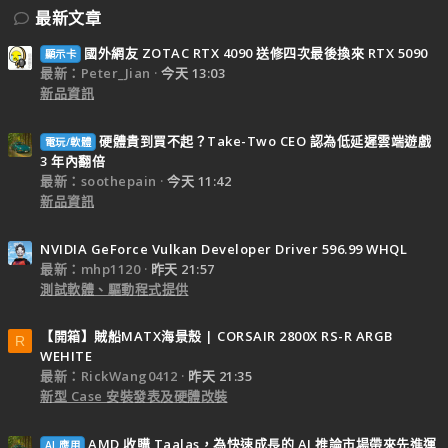
最新文章
國外網友 ZOTAC RTX 4090 送修四次最後換來 RTX 5090
顯示卡
最新：Peter_Jian
今天 13:03
新品資訊
硬體貴到買不起？Take-Two CEO 認為低延遲雲端遊戲
電玩/軟體
3 年內翻倍
最新：soothepain
今天 11:42
新品資訊
NVIDIA GeForce Vulkan Developer Driver 596.99 WHQL
最新：mhp1120
昨天 21:57
測試軟體、驅動程式提供
【開箱】賊船MATX海景殼 | CORSAIR 2800X RS-R ARGB
R
WEHITE
最新：RickWang0412
昨天 21:35
新型 Case 安裝發表及硬體改裝
AMD 收購 Taalas，為快速成長的 AI 推論市場帶來先進運
AI 應用