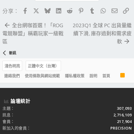
Facebook
X
Bluesky
LinkedIn
Reddit
Pinterest
Tumblr
WhatsApp
電子郵
連
分享：
全台網咖首選！「ROG
2023Q1 全球 PC 出貨量繼
電競聯盟」稱霸玩家一級戰
續下滑, 庫存過剩和需求疲
區
軟
新訊
淺色明亮
正體中文（台灣）
R
連絡我們
使用條款與網站規範
隱私權政策
說明
首頁
S
S
論壇統計
主題
307,093
訊息
2,716,109
會員
217,904
新加入的會員
PRECISION