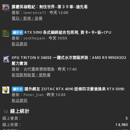
霹靂英雄戰紀：刜伐世界─第３９章─搶先看
最新：lawrence11
今天 12:00
電玩 / 影視 / 音樂
RTX 5090 各式綑綁組合包再現, 買卡+卡+板+CPU
顯示卡
最新：soothepain
今天 10:55
新品資訊
XPG TRITON II 360SE 一體式水冷開箱評測：AMD R9 9950X3D2
壓力實測
最新：古代靈異雙頭戰象
昨天 17:40
新型散熱裝置 / 散熱膏
國外網友 ZOTAC RTX 4090 送修四次最後換來 RTX 5090
顯示卡
最新：Peter_Jian
昨天 13:03
新品資訊
線上統計
線上會員
5
線上來賓
14,980