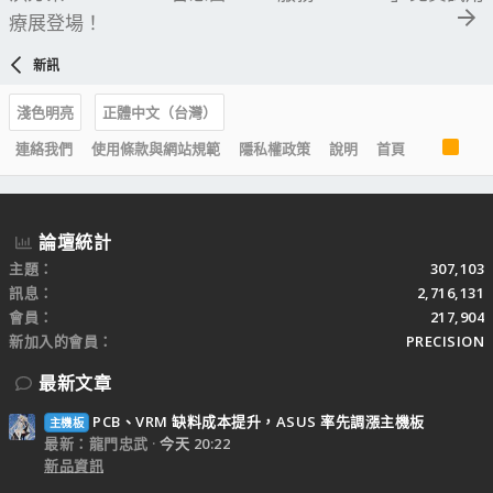
療展登場！
新訊
淺色明亮
正體中文（台灣）
R
連絡我們
使用條款與網站規範
隱私權政策
說明
首頁
S
S
論壇統計
主題
307,103
訊息
2,716,131
會員
217,904
新加入的會員
PRECISION
最新文章
PCB、VRM 缺料成本提升，ASUS 率先調漲主機板
主機板
最新：龍門忠武
今天 20:22
新品資訊