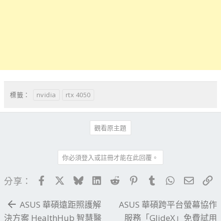
nvidia
rtx 4050
標籤：
觀看原主題
你必須登入或註冊才能在此回覆。
Facebook
X
Bluesky
LinkedIn
Reddit
Pinterest
Tumblr
WhatsApp
電子郵
連
分享：
ASUS 華碩遠距照護解
ASUS 華碩跨平台螢幕協作
決方案 HealthHub 智慧醫
服務「GlideX」免費試用