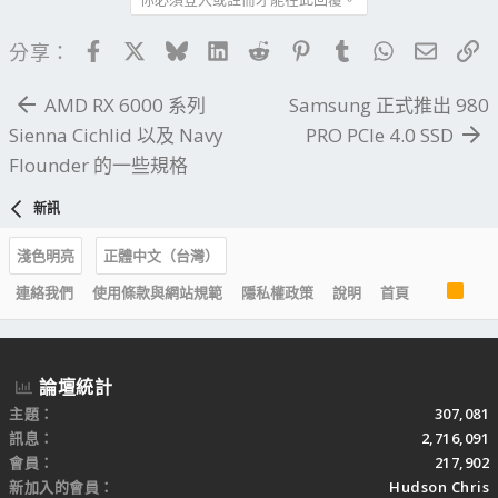
Facebook
X
Bluesky
LinkedIn
Reddit
Pinterest
Tumblr
WhatsApp
電子郵
連
分享：
AMD RX 6000 系列
Samsung 正式推出 980
Sienna Cichlid 以及 Navy
PRO PCIe 4.0 SSD
Flounder 的一些規格
新訊
淺色明亮
正體中文（台灣）
R
連絡我們
使用條款與網站規範
隱私權政策
說明
首頁
S
S
論壇統計
主題
307,081
訊息
2,716,091
會員
217,902
新加入的會員
Hudson Chris