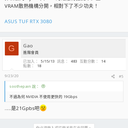
VRAM散熱機構分開，相對下了不少功夫！
ASUS TUF RTX 3080
Gao
G
進階會員
已加入
5/15/13
訊息
483
互動分數
14
點數
18
9/23/20
#5
soothepain 說：
不過為何 NVIDIA 不使用更快的 19Gbps
.....是21Gpbs吧
你必須登入或註冊才能在此回覆。