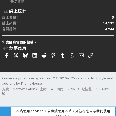
新品資訊
線上統計
線上會員
5
線上來賓
14,539
會員總計
14,544
包含隱身會員的總數。
分享此頁
Facebook
X
Bluesky
LinkedIn
Reddit
Pinterest
Tumblr
WhatsApp
電子郵件
連結
®
Community platform by XenForo
© 2010-2025 XenForo Ltd.
|
Style and
add-ons by ThemeHouse
寬度
查詢
48
時間
2.2029s
記憶體
108.60MB
本站使用 cookies。若繼續使用本站，則視為您同意我們使用