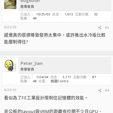
dogkoon
進階會員
已加入
10/25/03
訊息
1,613
互動分數
32
點數
48
9/23/20
#3
感覺真的很擠導致發熱太集中，或許推出水冷版比較
能壓制得住?
Peter_Jian
榮譽會員
已加入
1/24/04
訊息
3,117
互動分數
87
點數
48
位置
桃園Costco
9/23/20
#4
看似為了FE工業設計限制住記憶體的效能。
非公板的layout與VRM的距離有拉開不少且GPU、