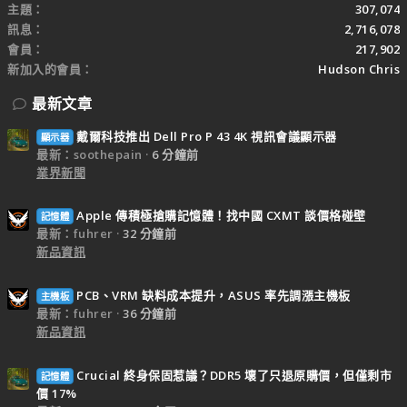
主題
307,074
訊息
2,716,078
會員
217,902
新加入的會員
Hudson Chris
最新文章
戴爾科技推出 Dell Pro P 43 4K 視訊會議顯示器
顯示器
最新：soothepain
6 分鐘前
業界新聞
Apple 傳積極搶購記憶體！找中國 CXMT 談價格碰壁
記憶體
最新：fuhrer
32 分鐘前
新品資訊
PCB、VRM 缺料成本提升，ASUS 率先調漲主機板
主機板
最新：fuhrer
36 分鐘前
新品資訊
Crucial 終身保固惹議？DDR5 壞了只退原購價，但僅剩市
記憶體
價 17%