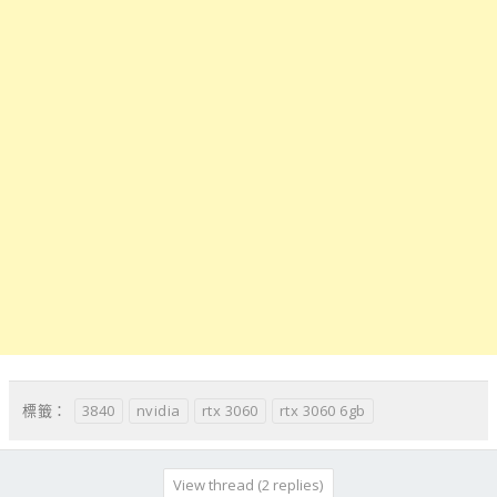
3840
nvidia
rtx 3060
rtx 3060 6gb
標籤：
View thread (2 replies)