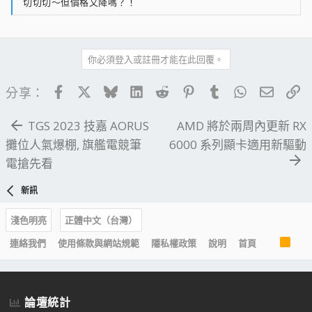
切切切～但價格又降嗎？！
你必須登入或註冊才能在此回覆。
Facebook
X
Bluesky
LinkedIn
Reddit
Pinterest
Tumblr
WhatsApp
電子郵
連
分享：
TGS 2023 技嘉 AORUS
AMD 將於兩周內更新 RX
攤位人氣爆棚, 旗艦電競筆
6000 系列顯卡適用新驅動
電搶先看
新訊
淺色明亮
正體中文（台灣）
R
連絡我們
使用條款與網站規範
隱私權政策
說明
首頁
S
S
論壇統計