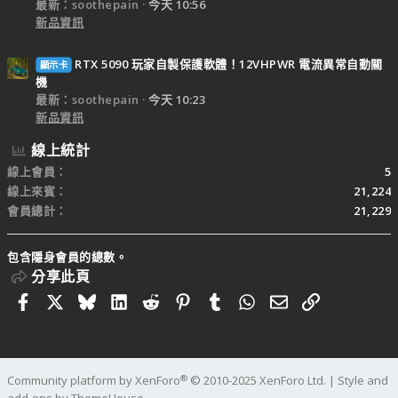
最新：soothepain
今天 10:56
新品資訊
RTX 5090 玩家自製保護軟體！12VHPWR 電流異常自動關
顯示卡
機
最新：soothepain
今天 10:23
新品資訊
線上統計
線上會員
5
線上來賓
21,224
會員總計
21,229
包含隱身會員的總數。
分享此頁
Facebook
X
Bluesky
LinkedIn
Reddit
Pinterest
Tumblr
WhatsApp
電子郵件
連結
®
Community platform by XenForo
© 2010-2025 XenForo Ltd.
|
Style and