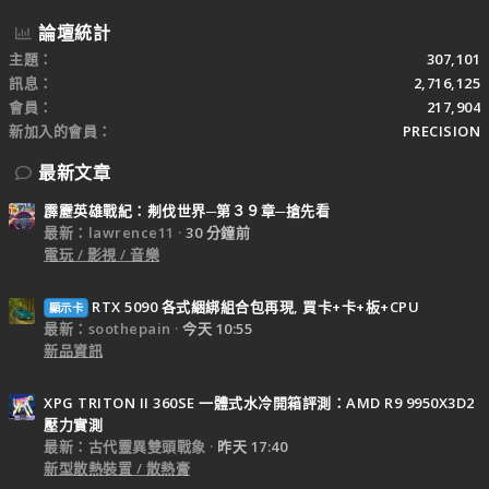
論壇統計
主題
307,101
訊息
2,716,125
會員
217,904
新加入的會員
PRECISION
最新文章
霹靂英雄戰紀：刜伐世界─第３９章─搶先看
最新：lawrence11
30 分鐘前
電玩 / 影視 / 音樂
RTX 5090 各式綑綁組合包再現, 買卡+卡+板+CPU
顯示卡
最新：soothepain
今天 10:55
新品資訊
XPG TRITON II 360SE 一體式水冷開箱評測：AMD R9 9950X3D2
壓力實測
最新：古代靈異雙頭戰象
昨天 17:40
新型散熱裝置 / 散熱膏