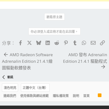
觀看原主題
你必須登入或註冊才能在此回覆。
Facebook
X
Bluesky
LinkedIn
Reddit
Pinterest
Tumblr
WhatsApp
電子郵
連
分享：
AMD Radeon Software
AMD 發布 Adrenalin
Adrenalin Edition 21.4.1繪
Edition 21.4.1 驅動程式
圖驅動軟體發表
新訊
淺色明亮
正體中文（台灣）
R
連絡我們
使用條款與網站規範
隱私權政策
說明
首頁
S
S