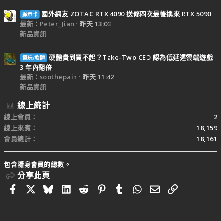
國外網友 ZOTAC RTX 4090 送修四次最後換來 RTX 5090
顯示卡
最新：Peter_Jian
昨天 13:03
新品資訊
硬體貴到買不起？Take-Two CEO 認為低延遲雲端遊戲
電玩/軟體
3 年內翻倍
最新：soothepain
昨天 11:42
新品資訊
線上統計
線上會員
2
線上來賓
18,159
會員總計
18,161
包含隱身會員的總數。
分享此頁
Facebook
X
Bluesky
LinkedIn
Reddit
Pinterest
Tumblr
WhatsApp
電子郵件
連結