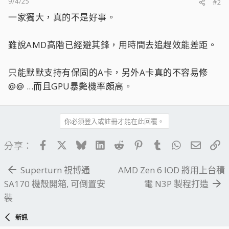
9/4/25
#2
一家獨大，真的不是好事。
雖說AMD高階已經避其鋒，用時間去追趕效能差距。
只能默默支持有保固的A卡，另外A卡真的不容易修
@@ ...而且GPU暴斃機率頗高。
你必須登入或註冊才能在此回覆。
Facebook
X
Bluesky
LinkedIn
Reddit
Pinterest
Tumblr
WhatsApp
電子郵
連
分享：
Superturn 視博通
AMD Zen 6 IOD 將用上台積
SA170 機殼開箱, 可倒置安
電 N3P 製程打造
裝
新訊