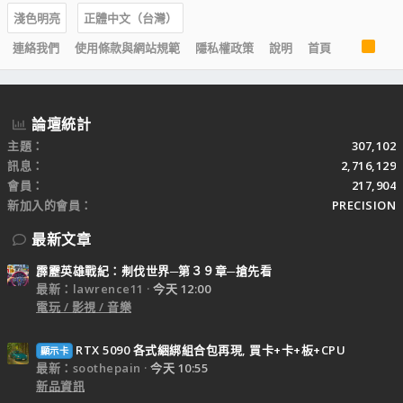
淺色明亮
正體中文（台灣）
R
連絡我們
使用條款與網站規範
隱私權政策
說明
首頁
S
S
論壇統計
主題
307,102
訊息
2,716,129
會員
217,904
新加入的會員
PRECISION
最新文章
霹靂英雄戰紀：刜伐世界─第３９章─搶先看
最新：lawrence11
今天 12:00
電玩 / 影視 / 音樂
RTX 5090 各式綑綁組合包再現, 買卡+卡+板+CPU
顯示卡
最新：soothepain
今天 10:55
新品資訊