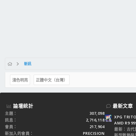
新訊
淺色明亮
正體中文（台灣）
論壇統計
最新文章
主題
307,098
XPG TRI
訊息
2,716,118
AMD R9 9
會員
217,904
最新：古代
新加入的會員
PRECISION
新型散熱裝置