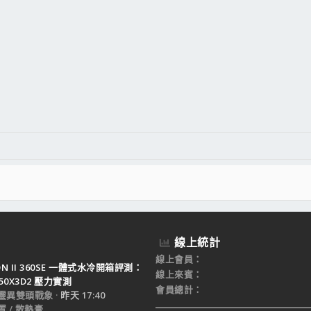
線上統計
線上會員
TON II 360SE 一體式水冷開箱評測：
線上來賓
950X3D2 壓力實測
會員總計
靈異雙頭戰象
昨天 17:40
 / 散熱膏