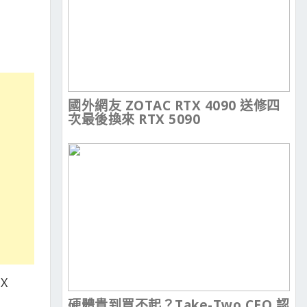
國外網友 ZOTAC RTX 4090 送修四
次最後換來 RTX 5090
X
硬體貴到買不起？Take-Two CEO 認