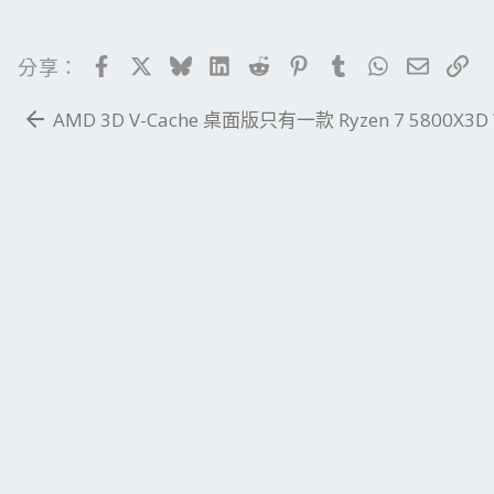
Facebook
X
Bluesky
LinkedIn
Reddit
Pinterest
Tumblr
WhatsApp
電子郵
連
分享：
AMD 3D V-Cache 桌面版只有一款 Ryzen 7 5800X3D 