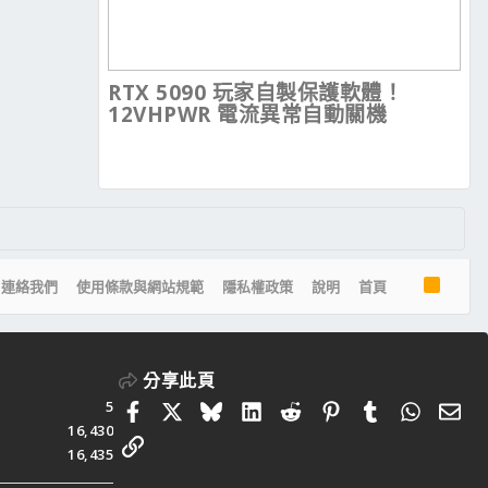
RTX 5090 玩家自製保護軟體！
12VHPWR 電流異常自動關機
R
連絡我們
使用條款與網站規範
隱私權政策
說明
首頁
S
S
分享此頁
5
Facebook
X
Bluesky
LinkedIn
Reddit
Pinterest
Tumblr
Whats
電
16,430
連結
16,435