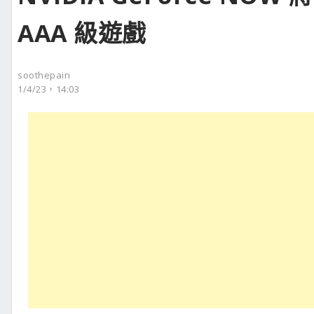
AAA 級遊戲
soothepain
1/4/23，14:03