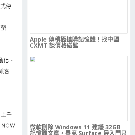
方式傳
置螢
Apple 傳積極搶購記憶體！找中國
CXMT 談價格碰壁
自動化、
乘客
店的上千
 NOW
微軟刪除 Windows 11 建議 32GB
記憶體文章，畢竟 Surface 最入門只