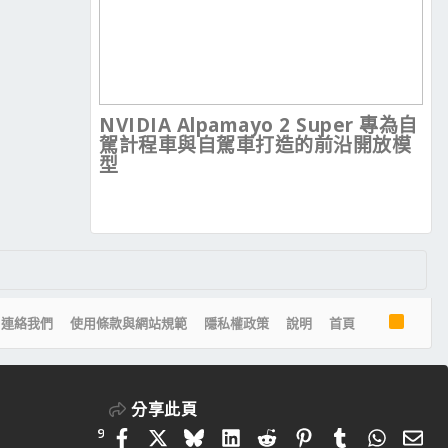
NVIDIA Alpamayo 2 Super 專為自
駕計程車與自駕車打造的前沿開放模
型
R
連絡我們
使用條款與網站規範
隱私權政策
說明
首頁
S
S
分享此頁
9
Facebook
X
Bluesky
LinkedIn
Reddit
Pinterest
Tumblr
Whats
電