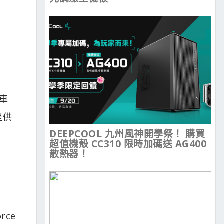
源車
提供
DEEPCOOL 九州風神開學祭！ 購買
超值機殼 CC310 限時加碼送 AG400
散熱器！
ce