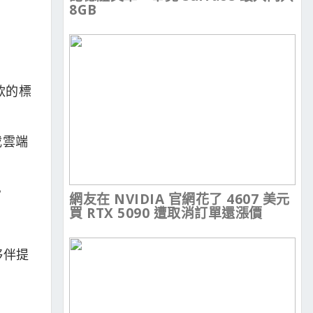
8GB
車款的標
載雲端
。
網友在 NVIDIA 官網花了 4607 美元
買 RTX 5090 遭取消訂單還漲價
夥伴提