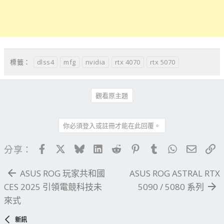
dlss4
mfg
nvidia
rtx 4070
rtx 5070
標籤：
觀看原主題
你必須登入或註冊才能在此回覆。
Facebook
X
Bluesky
LinkedIn
Reddit
Pinterest
Tumblr
WhatsApp
電子郵
連
分享：
ASUS ROG 玩家共和國
ASUS ROG ASTRAL RTX
CES 2025 引領電競科技未
5090 / 5080 系列
來式
新訊