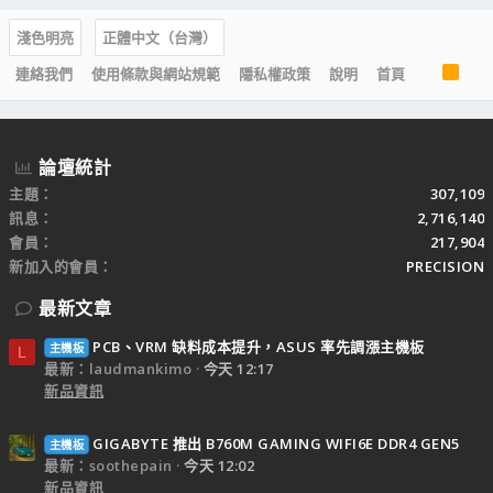
淺色明亮
正體中文（台灣）
R
連絡我們
使用條款與網站規範
隱私權政策
說明
首頁
S
S
論壇統計
主題
307,109
訊息
2,716,140
會員
217,904
新加入的會員
PRECISION
最新文章
PCB、VRM 缺料成本提升，ASUS 率先調漲主機板
主機板
L
最新：laudmankimo
今天 12:17
新品資訊
GIGABYTE 推出 B760M GAMING WIFI6E DDR4 GEN5
主機板
最新：soothepain
今天 12:02
新品資訊