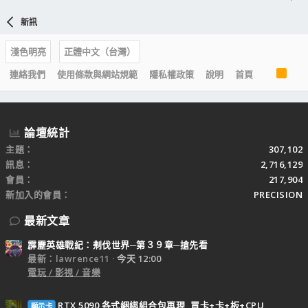
新訊
淺色明亮
正體中文（台灣）
R
連絡我們
使用條款與網站規範
隱私權政策
說明
首頁
S
S
論壇統計
主題
307,102
訊息
2,716,129
會員
217,904
新加入的會員
PRECISION
最新文章
霹靂英雄戰紀：刜伐世界─第３９章─搶先看
最新：lawrence11
今天 12:00
電玩 / 影視 / 音樂
RTX 5090 各式綑綁組合包再現, 買卡+卡+板+CPU
顯示卡