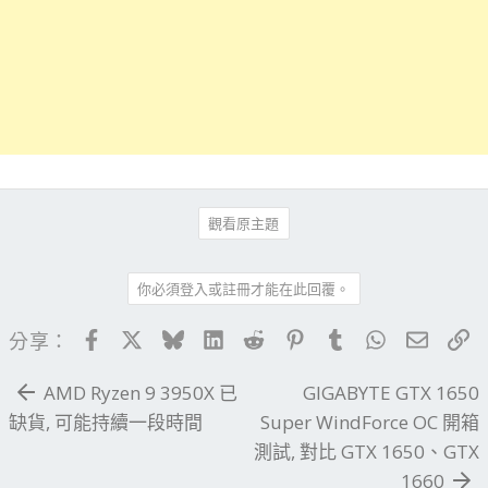
觀看原主題
你必須登入或註冊才能在此回覆。
Facebook
X
Bluesky
LinkedIn
Reddit
Pinterest
Tumblr
WhatsApp
電子郵
連
分享：
AMD Ryzen 9 3950X 已
GIGABYTE GTX 1650
缺貨, 可能持續一段時間
Super WindForce OC 開箱
測試, 對比 GTX 1650、GTX
1660