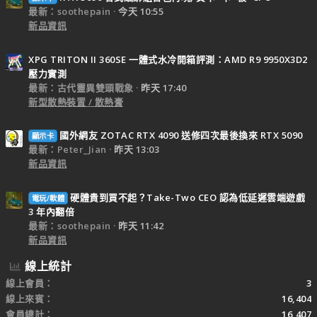
最新：soothepain
今天 10:55
新品資訊
XPG TRITON II 360SE 一體式水冷開箱評測：AMD R9 9950X3D2
壓力實測
最新：古代靈異雙頭戰象
昨天 17:40
新型散熱裝置 / 散熱膏
國外網友 ZOTAC RTX 4090 送修四次最後換來 RTX 5090
顯示卡
最新：Peter_Jian
昨天 13:03
新品資訊
硬體貴到買不起？Take-Two CEO 認為低延遲雲端遊戲
電玩/軟體
3 年內翻倍
最新：soothepain
昨天 11:42
新品資訊
線上統計
線上會員
3
線上來賓
16,404
會員總計
16,407