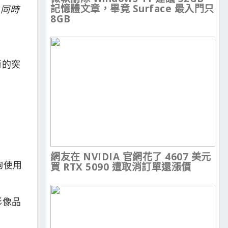
記憶體文章，畢竟 Surface 最入門只
，同時
8GB
術的突
網友在 NVIDIA 官網花了 4607 美元
夠使用
買 RTX 5090 遭取消訂單還漲價
影像品