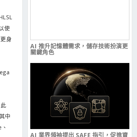
HLSL
以使
、更身
AI 推升記憶體需求，儲存技術扮演更
關鍵角色
ega
。此
到其中
e、
AI 業界領袖提出 SAFE 指引，促進資