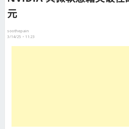
元
soothepain
3/14/25，11:23