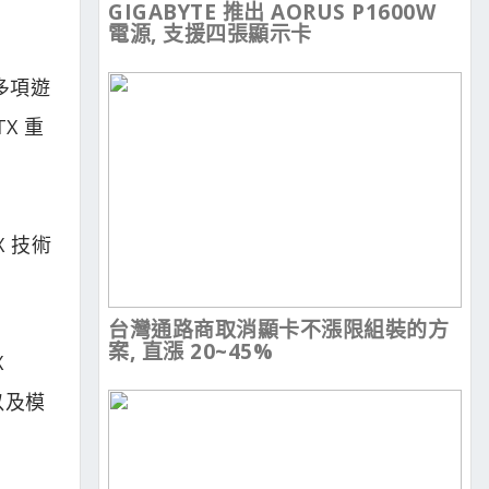
GIGABYTE 推出 AORUS P1600W
電源, 支援四張顯示卡
有多項遊
X 重
 技術
台灣通路商取消顯卡不漲限組裝的方
案, 直漲 20~45%
X
）以及模