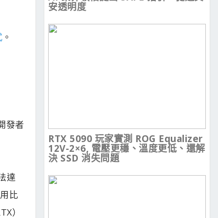
安透明度
式
。
，開發者
RTX 5090 玩家實測 ROG Equalizer
12V-2×6, 電壓更穩、溫度更低、還解
決 SSD 消失問題
法達
使用比
RTX）