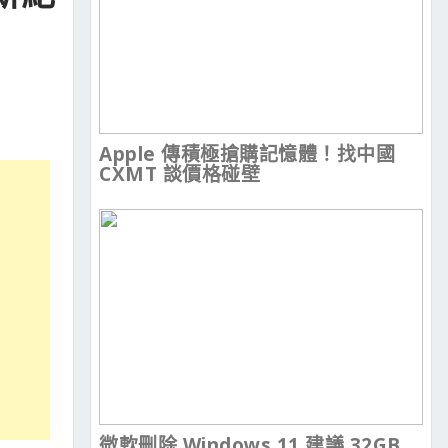
Apple 傳積極搶購記憶體！找中國
CXMT 談價格碰壁
微軟刪除 Windows 11 建議 32GB