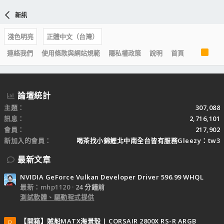
新訊
淺色明亮
正體中文（台灣）
R
連絡我們
使用條款與網站規範
隱私權政策
說明
首頁
S
S
論壇統計
主題
307,088
訊息
2,716,101
會員
217,902
新加入的會員
喝茶找小錦鯉北中南全台皆有服務Gleezy：tw3
最新文章
NVIDIA GeForce Vulkan Developer Driver 596.99 WHQL
最新：mhp1120
24 分鐘前
測試軟體、驅動程式提供
【開箱】賊船MATX海景殼 | CORSAIR 2800X RS-R ARGB
R