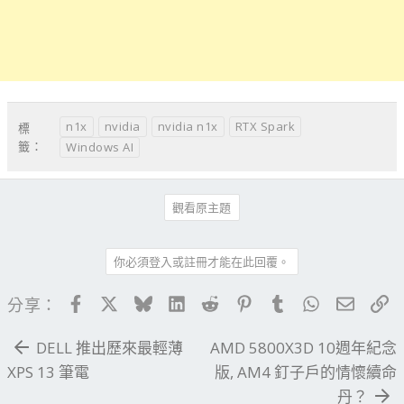
n1x
nvidia
nvidia n1x
RTX Spark
標
籤：
Windows AI
觀看原主題
你必須登入或註冊才能在此回覆。
Facebook
X
Bluesky
LinkedIn
Reddit
Pinterest
Tumblr
WhatsApp
電子郵
連
分享：
DELL 推出歷來最輕薄
AMD 5800X3D 10週年紀念
XPS 13 筆電
版, AM4 釘子戶的情懷續命
丹？