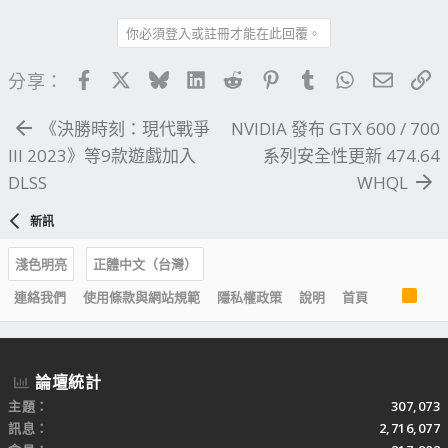
你必須登入或註冊才能在此回覆。
Facebook
X
Bluesky
LinkedIn
Reddit
Pinterest
Tumblr
WhatsApp
電子郵
連
分享：
《決勝時刻：現代戰爭
NVIDIA 發布 GTX 600 / 700
III 2023》等9款遊戲加入
系列安全性更新 474.64
DLSS
WHQL
新訊
淺色明亮
正體中文（台灣）
R
連絡我們
使用條款與網站規範
隱私權政策
說明
首頁
S
S
論壇統計
主題
307,073
訊息
2,716,077