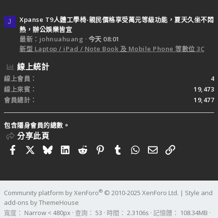
Xpanse T9人體工學椅-親民價格享受萬元等級功能，夏天久坐不悶
J
熱，辦公娛樂皆宜
最新：johnuahuang
今天 08:01
新型 Laptop / iPad / Note Book 及 Mobile Phone 等數位 3C
線上統計
線上會員
4
線上來賓
19,473
會員總計
19,477
包含隱身會員的總數。
分享此頁
Facebook
X
Bluesky
LinkedIn
Reddit
Pinterest
Tumblr
WhatsApp
電子郵件
連結
®
Community platform by XenForo
© 2010-2025 XenForo Ltd.
|
Style and
add-ons by ThemeHouse
寬度
查詢
53
時間
2.3106s
記憶體
108.34MB