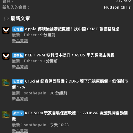
會員
217,902
新加入的會員
Hudson Chris
最新文章
Apple 傳積極搶購記憶體！找中國 CXMT 談價格碰壁
記憶體
最新：fuhrer
9 分鐘前
新品資訊
PCB、VRM 缺料成本提升，ASUS 率先調漲主機板
主機板
最新：fuhrer
13 分鐘前
新品資訊
Crucial 終身保固惹議？DDR5 壞了只退原購價，但僅剩市
記憶體
價 17%
最新：soothepain
36 分鐘前
新品資訊
RTX 5090 玩家自製保護軟體！12VHPWR 電流異常自動關
顯示卡
機
最新：soothepain
今天 10:23
新品資訊