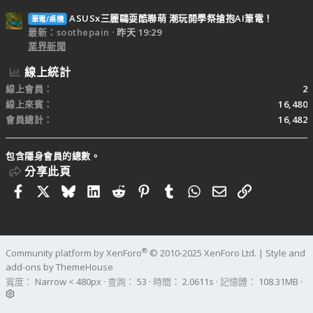
ASUSx三麗鷗耍酷聯萌 潮玩開學祭搶抱AI筆電！
筆電/桌機
最新：soothepain
昨天 19:29
業界新聞
線上統計
線上會員
2
線上來賓
16,480
會員總計
16,482
包含隱身會員的總數。
分享此頁
Facebook
X
Bluesky
LinkedIn
Reddit
Pinterest
Tumblr
WhatsApp
電子郵件
連結
®
Community platform by XenForo
© 2010-2025 XenForo Ltd.
|
Style and
add-ons by ThemeHouse
寬度
查詢
53
時間
2.0611s
記憶體
108.31MB