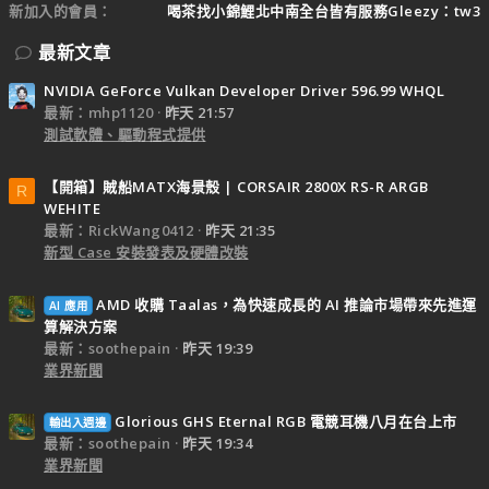
新加入的會員
喝茶找小錦鯉北中南全台皆有服務Gleezy：tw3
最新文章
NVIDIA GeForce Vulkan Developer Driver 596.99 WHQL
最新：mhp1120
昨天 21:57
測試軟體、驅動程式提供
【開箱】賊船MATX海景殼 | CORSAIR 2800X RS-R ARGB
R
WEHITE
最新：RickWang0412
昨天 21:35
新型 Case 安裝發表及硬體改裝
AMD 收購 Taalas，為快速成長的 AI 推論市場帶來先進運
AI 應用
算解決方案
最新：soothepain
昨天 19:39
業界新聞
Glorious GHS Eternal RGB 電競耳機八月在台上市
輸出入週邊
最新：soothepain
昨天 19:34
業界新聞