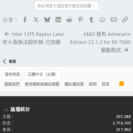
你必須登入或註冊才能在此回覆。
Facebook
X
Bluesky
LinkedIn
Reddit
Pinterest
Tumblr
WhatsApp
電子郵
連
分享：
Intel 13代 Raptor Lake
AMD 發布 Adrenalin
非 K 版無法超外頻, 已加鎖
Edition 23.1.2 for RX 7900
驅動程式
新訊
淺色明亮
正體中文（台灣）
R
連絡我們
使用條款與網站規範
隱私權政策
說明
首頁
S
S
論壇統計
主題
307,088
訊息
2,716,103
會員
217,902