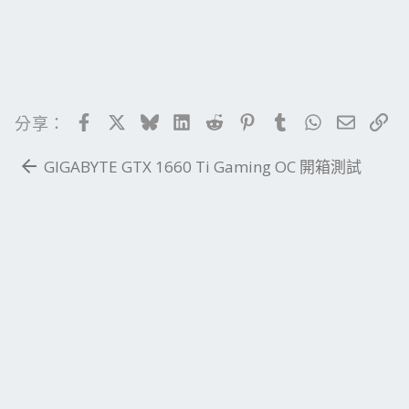
Facebook
X
Bluesky
LinkedIn
Reddit
Pinterest
Tumblr
WhatsApp
電子郵
連
分享：
GIGABYTE GTX 1660 Ti Gaming OC 開箱測試