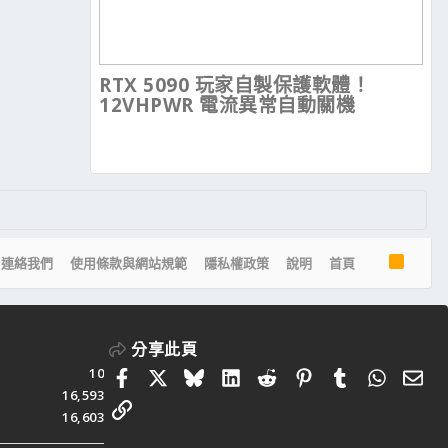
RTX 5090 玩家自製保護軟體！
12VHPWR 電流異常自動關機
R
連絡我們
使用條款與網站規範
隱私權政策
說明
首頁
S
S
分享此頁
10
Facebook
X
Bluesky
LinkedIn
Reddit
Pinterest
Tumblr
Whats
電
16,593
連結
16,603