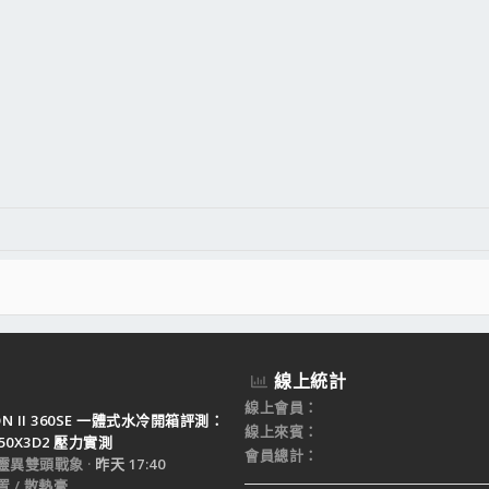
線上統計
線上會員
TON II 360SE 一體式水冷開箱評測：
線上來賓
950X3D2 壓力實測
會員總計
靈異雙頭戰象
昨天 17:40
 / 散熱膏