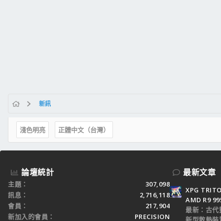
新訊
淺色明亮
正體中文（台灣）
論壇統計
最新文章
主題
307,098
XPG TRI
訊息
2,716,118
AMD R9 9
會員
217,904
最新：古代
新加入的會員
PRECISION
新型散熱裝置