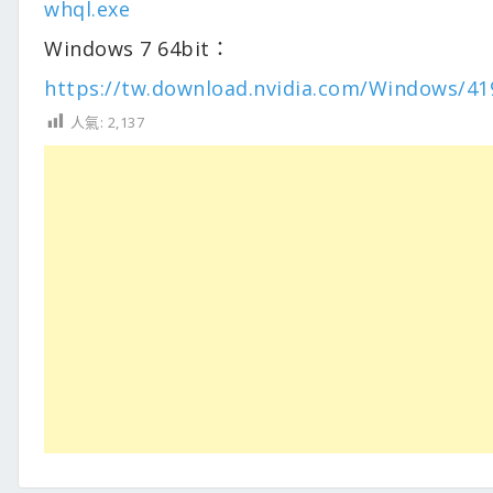
whql.exe
Windows 7 64bit：
https://tw.download.nvidia.com/Windows/419
人氣:
2,137