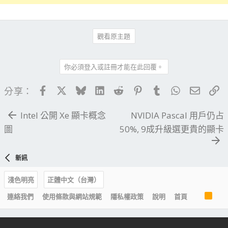
觀看原主題
你必須登入或註冊才能在此回覆。
Facebook
X
Bluesky
LinkedIn
Reddit
Pinterest
Tumblr
WhatsApp
電子郵
連
分享：
Intel 公開 Xe 顯卡概念
NVIDIA Pascal 用戶仍占
圖
50%, 9成升級選更貴的顯卡
新訊
淺色明亮
正體中文（台灣）
R
連絡我們
使用條款與網站規範
隱私權政策
說明
首頁
S
S