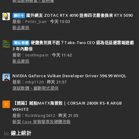
新型散熱裝置 / 散熱膏
國外網友 ZOTAC RTX 4090 送修四次最後換來 RTX 5090
顯示卡
最新：Peter_Jian
今天 13:03
新品資訊
硬體貴到買不起？Take-Two CEO 認為低延遲雲端遊戲
電玩/軟體
3 年內翻倍
最新：soothepain
今天 11:42
新品資訊
NVIDIA GeForce Vulkan Developer Driver 596.99 WHQL
最新：mhp1120
昨天 21:57
測試軟體、驅動程式提供
【開箱】賊船MATX海景殼 | CORSAIR 2800X RS-R ARGB
R
WEHITE
最新：RickWang0412
昨天 21:35
新型 Case 安裝發表及硬體改裝
線上統計