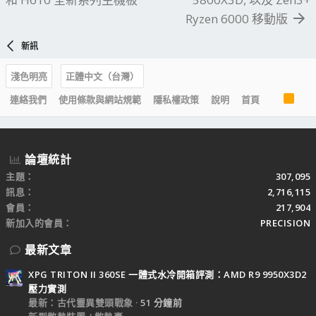
Ryzen 6000 移動版
新訊
淺色明亮
正體中文（台灣）
R
連絡我們
使用條款與網站規範
隱私權政策
說明
首頁
S
S
論壇統計
主題
307,095
訊息
2,716,115
會員
217,904
新加入的會員
PRECISION
最新文章
XPG TRITON II 360SE 一體式水冷開箱評測：AMD R9 9950X3D2
壓力實測
最新：古代靈異雙頭戰象
51 分鐘前