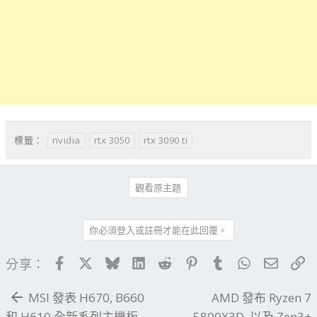
nvidia
rtx 3050
rtx 3090 ti
標籤：
觀看原主題
你必須登入或註冊才能在此回覆。
Facebook
X
Bluesky
LinkedIn
Reddit
Pinterest
Tumblr
WhatsApp
電子郵
連
分享：
MSI 發表 H670, B660
AMD 發布 Ryzen 7
和 H610 全新系列主機板
5800X3D, 以及 Zen3+