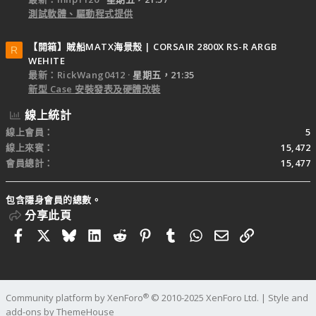
測試軟體、驅動程式提供
【開箱】賊船MATX海景殼 | CORSAIR 2800X RS-R ARGB
R
WEHITE
最新：RickWang0412
星期五，21:35
新型 Case 安裝發表及硬體改裝
線上統計
線上會員
5
線上來賓
15,472
會員總計
15,477
包含隱身會員的總數。
分享此頁
Facebook
X
Bluesky
LinkedIn
Reddit
Pinterest
Tumblr
WhatsApp
電子郵件
連結
®
Community platform by XenForo
© 2010-2025 XenForo Ltd.
|
Style and
add-ons by ThemeHouse