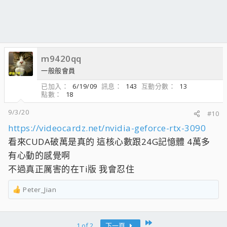
m9420qq
一般般會員
已加入
6/19/09
訊息
143
互動分數
13
點數
18
9/3/20
#10
https://videocardz.net/nvidia-geforce-rtx-3090
看來CUDA破萬是真的 這核心數跟24G記憶體 4萬多
有心動的感覺啊
不過真正厲害的在Ti版 我會忍住
Peter_Jian
R
e
a
c
Last
1 of 2
下一頁