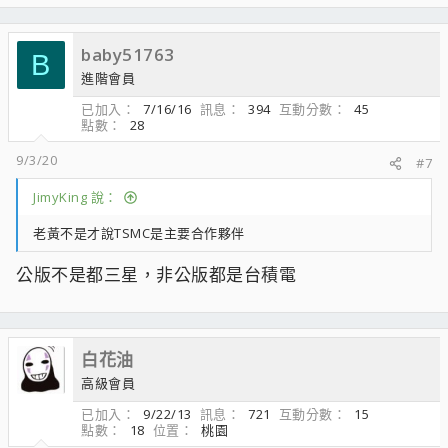
baby51763
B
進階會員
已加入
7/16/16
訊息
394
互動分數
45
點數
28
9/3/20
#7
JimyKing 說：
老黃不是才說TSMC是主要合作夥伴
公版不是都三星，非公版都是台積電
白花油
高級會員
已加入
9/22/13
訊息
721
互動分數
15
點數
18
位置
桃園