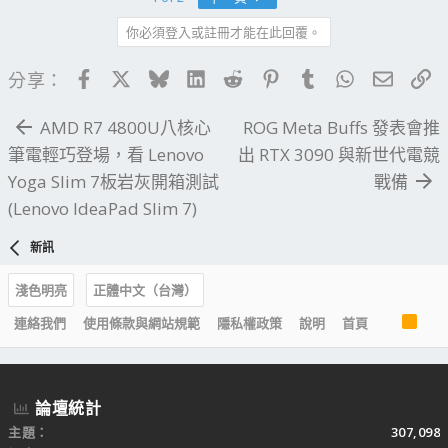
t
你必須登入或註冊才能在此回覆。
i
o
n
Facebook
X
Bluesky
LinkedIn
Reddit
Pinterest
Tumblr
WhatsApp
電子郵
連
分享：
s
：
AMD R7 4800U八核心
ROG Meta Buffs 發表會推
筆電輕巧登場，看 Lenovo
出 RTX 3090 與新世代電競
Yoga Slim 7板岩灰開箱測試
戰備
(Lenovo IdeaPad Slim 7)
新訊
淺色明亮
正體中文（台灣）
R
連絡我們
使用條款與網站規範
隱私權政策
說明
首頁
S
S
論壇統計
主題
307,098