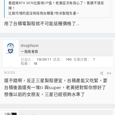
看起來RTX 3070比較有CP值！老黃這次有良心了，售價不漲反
降！
比較可惜的是沒有採用台積電7奈米製程生產。
用了台積電製程就不可能這種價格了...
mvphon
一般般會員
已加入
10/29/11
訊息
190
互動分數
7
點數
18
9/2/20
#4
還不錯啊，反正三星製程便宜，台積產能又吃緊，要
台積後面還有一堆ti 與super，老黃絕對幫你想好了
想像以前的女朋友，三星已經很夠水準了