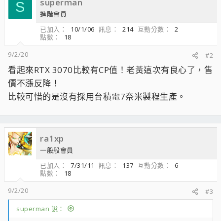
superman
S
進階會員
已加入
10/1/06
訊息
214
互動分數
2
點數
18
9/2/20
#2
看起來RTX 3070比較有CP值！老黃這次有良心了，售
價不漲反降！
比較可惜的是沒有採用台積電7奈米製程生產。
ra1xp
一般般會員
已加入
7/31/11
訊息
137
互動分數
6
點數
18
9/2/20
#3
superman 說：