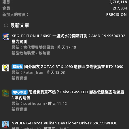
訊息
2,716,118
會員
217,904
新加入的會員
PRECISION
最新文章
XPG TRITON II 360SE 一體式水冷開箱評測：AMD R9 9950X3D2
壓力實測
最新：古代靈異雙頭戰象
昨天 17:40
新型散熱裝置 / 散熱膏
國外網友 ZOTAC RTX 4090 送修四次最後換來 RTX 5090
顯示卡
最新：Peter_Jian
昨天 13:03
新品資訊
硬體貴到買不起？Take-Two CEO 認為低延遲雲端遊戲
電玩/軟體
3 年內翻倍
最新：soothepain
昨天 11:42
新品資訊
NVIDIA GeForce Vulkan Developer Driver 596.99 WHQL
最新：mhp1120
星期五，21:57