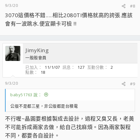
9/3/20
#8
3070這價格不錯.....相比2080TI價格就高的誇張.應該
會有一波跳水.便宜顯卡可檢 !!
JimyKing
一般般會員
已加入
11/1/07
訊息
127
互動分數
2
點數
18
9/3/20
#9
baby51763 說：
公版不是都三星，非公版都是台積電
不行喔~晶圓要根據製成去設計，過程又臭又長，老黃
不可能拆成兩家去做，給自己找麻煩。因為兩家製程
不同，都要各自設計。