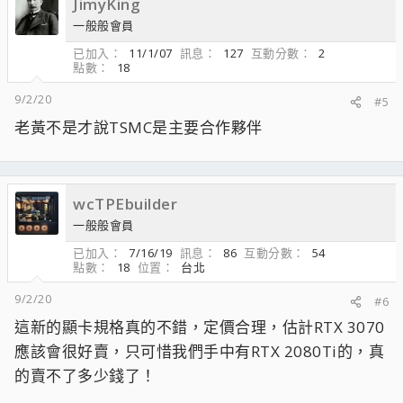
JimyKing
一般般會員
已加入
11/1/07
訊息
127
互動分數
2
點數
18
9/2/20
#5
老黃不是才說TSMC是主要合作夥伴
wcTPEbuilder
一般般會員
已加入
7/16/19
訊息
86
互動分數
54
點數
18
位置
台北
9/2/20
#6
這新的顯卡規格真的不錯，定價合理，估計RTX 3070
應該會很好賣，只可惜我們手中有RTX 2080Ti的，真
的賣不了多少錢了！