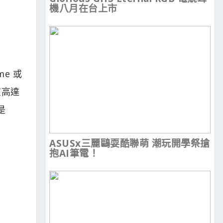
機八月在台上市
me 或
在高達
是
ASUSx三麗鷗耍酷聯萌 潮玩開學祭搶
抱AI筆電！