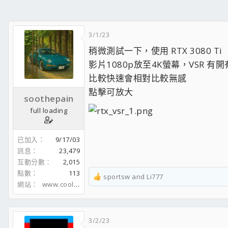
3/1/23
稍微測試一下，使用 RTX 3080 Ti
影片1080p放至4K螢幕，VSR
比較快速會相對比較無感
點擊可放大
soothepain
full loading
已加入
9/17/03
訊息
23,479
互動分數
2,015
點數
113
sportsw
and
Li777
R
網站
www.coolaler.com
e
a
c
3/2/23
t