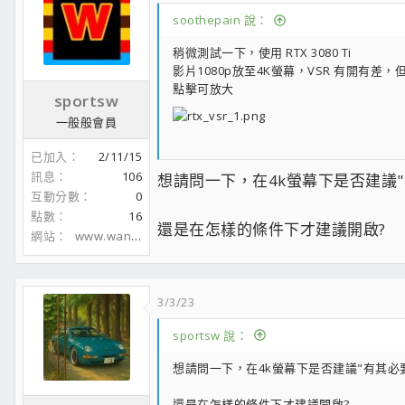
i
soothepain 說：
o
n
稍微測試一下，使用 RTX 3080 Ti
s
影片1080p放至4K螢幕，VSR 有開
：
點擊可放大
sportsw
一般般會員
已加入
2/11/15
訊息
106
想請問一下，在4k螢幕下是否建議"
互動分數
0
點數
16
還是在怎樣的條件下才建議開啟?
網站
www.wanghenry.com
3/3/23
sportsw 說：
想請問一下，在4k螢幕下是否建議"有其必
還是在怎樣的條件下才建議開啟?