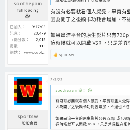
soothepain
full loading
有沒有必要就看個人感受，畢竟有
因為開了之後顯卡功耗會增加，不
已加入
9/17/03
訊息
23,479
如果串流平台的原生影片只有720p 
互動分數
2,015
這時候就可以開啟 VSR ，只是
點數
113
網站
www.coolaler.com
sportsw
R
e
a
c
3/3/23
t
i
soothepain 說：
o
n
有沒有必要就看個人感受，畢竟有些人覺得
s
因為開了之後顯卡功耗會增加，不過也不會
：
sportsw
如果串流平台的原生影片只有720p 或1080
一般般會員
這時候就可以開啟 VSR ，只是差異性在