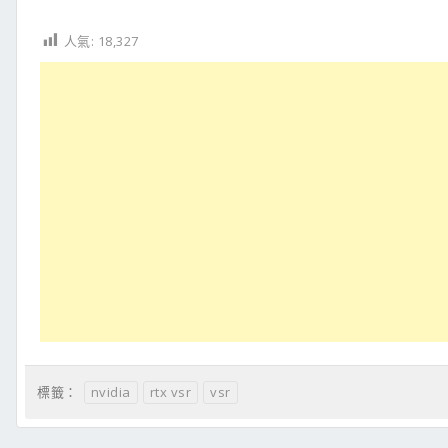
人氣:
18,327
nvidia
rtx vsr
vsr
標籤：