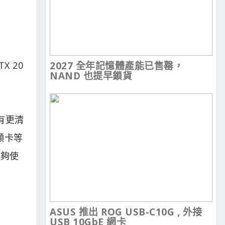
X 20
2027 全年記憶體產能已售罄，
NAND 也提早鎖貨
有更清
顯卡等
能夠使
ASUS 推出 ROG USB-C10G , 外接
USB 10GbE 網卡