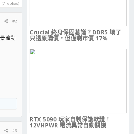
(7 replies)
#2
Crucial 終身保固惹議？DDR5 壞了
場景流動
只退原購價，但僅剩市價 17%
RTX 5090 玩家自製保護軟體！
12VHPWR 電流異常自動關機
#3