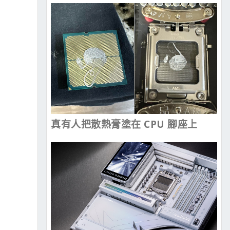
真有人把散熱膏塗在 CPU 腳座上