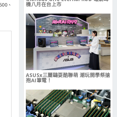
機八月在台上市
500、
ASUSx三麗鷗耍酷聯萌 潮玩開學祭搶
抱AI筆電！