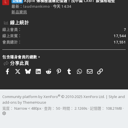
Apple 傳積極搶購記憶體！找中國 CXMT 談價格碰壁
記憶體
L
最新：laudmankimo
今天 14:34
新品資訊
線上統計
線上會員
7
線上來賓
17,544
會員總計
17,551
包含隱身會員的總數。
分享此頁
Facebook
X
Bluesky
LinkedIn
Reddit
Pinterest
Tumblr
WhatsApp
電子郵件
連結
®
Community platform by XenForo
© 2010-2025 XenForo Ltd.
|
Style and
add-ons by ThemeHouse
寬度
查詢
50
時間
2.1269s
記憶體
108.21MB