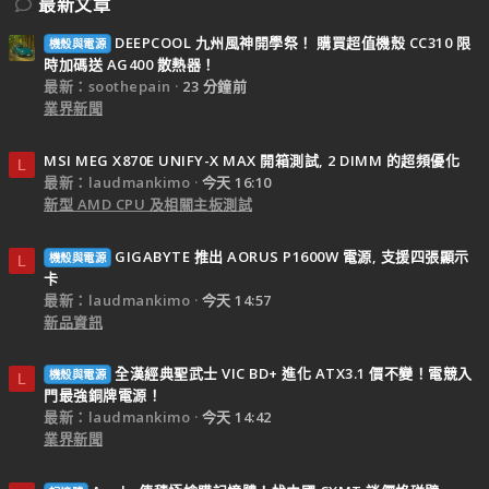
最新文章
DEEPCOOL 九州風神開學祭！ 購買超值機殼 CC310 限
機殼與電源
時加碼送 AG400 散熱器！
最新：soothepain
23 分鐘前
業界新聞
MSI MEG X870E UNIFY-X MAX 開箱測試, 2 DIMM 的超頻優化
L
最新：laudmankimo
今天 16:10
新型 AMD CPU 及相關主板測試
GIGABYTE 推出 AORUS P1600W 電源, 支援四張顯示
機殼與電源
L
卡
最新：laudmankimo
今天 14:57
新品資訊
全漢經典聖武士 VIC BD+ 進化 ATX3.1 價不變！電競入
機殼與電源
L
門最強銅牌電源！
最新：laudmankimo
今天 14:42
業界新聞