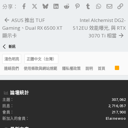
Facebook
X
Bluesky
LinkedIn
Reddit
Pinterest
Tumblr
WhatsApp
電子郵
連
分享：
ASUS 推出 TUF
Intel Alchemist DG2-
Gaming、Dual RX 6500 XT
512EU 效能曝光, 與 RTX
顯示卡
3070 Ti 相當
新訊
淺色明亮
正體中文（台灣）
R
連絡我們
使用條款與網站規範
隱私權政策
說明
首頁
S
S
論壇統計
主題
307,062
訊息
2,716,057
會員
217,900
新加入的會員
Elainewoo