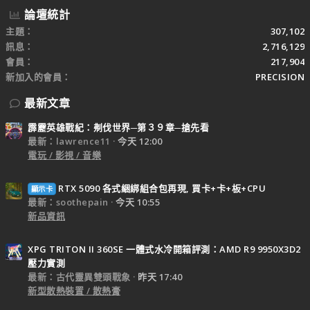
論壇統計
主題
307,102
訊息
2,716,129
會員
217,904
新加入的會員
PRECISION
最新文章
霹靂英雄戰紀：刜伐世界─第３９章─搶先看
最新：lawrence11
今天 12:00
電玩 / 影視 / 音樂
RTX 5090 各式綑綁組合包再現, 買卡+卡+板+CPU
顯示卡
最新：soothepain
今天 10:55
新品資訊
XPG TRITON II 360SE 一體式水冷開箱評測：AMD R9 9950X3D2
壓力實測
最新：古代靈異雙頭戰象
昨天 17:40
新型散熱裝置 / 散熱膏