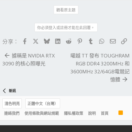
觀看原主題
你必須登入或註冊才能在此回覆。
Facebook
X
Bluesky
LinkedIn
Reddit
Pinterest
Tumblr
WhatsApp
電子郵
連
分享：
據稱是 NVIDIA RTX
曜越 TT 發布 TOUGHRAM
3090 的核心照曝光
RGB DDR4 3200MHz 和
3600MHz 32/64GB電競記
憶體
新訊
淺色明亮
正體中文（台灣）
R
連絡我們
使用條款與網站規範
隱私權政策
說明
首頁
S
S