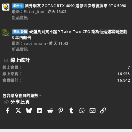
國外網友 ZOTAC RTX 4090 送修四次最後換來 RTX 5090
顯示卡
最新：Peter_Jian
昨天 13:03
新品資訊
硬體貴到買不起？Take-Two CEO 認為低延遲雲端遊戲
電玩/軟體
3 年內翻倍
最新：soothepain
昨天 11:42
新品資訊
線上統計
線上會員
7
線上來賓
16,935
會員總計
16,942
包含隱身會員的總數。
分享此頁
Facebook
X
Bluesky
LinkedIn
Reddit
Pinterest
Tumblr
WhatsApp
電子郵件
連結