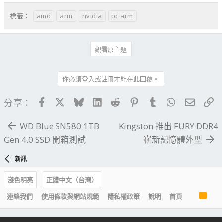
amd
arm
nvidia
pc arm
標籤：
觀看原主題
你必須登入或註冊才能在此回覆。
Facebook
X
Bluesky
LinkedIn
Reddit
Pinterest
Tumblr
WhatsApp
電子郵
連
分享：
WD Blue SN580 1TB
Kingston 推出 FURY DDR4
Gen 4.0 SSD 開箱測試
嶄新記憶體外型
新訊
淺色明亮
正體中文（台灣）
R
連絡我們
使用條款與網站規範
隱私權政策
說明
首頁
S
S