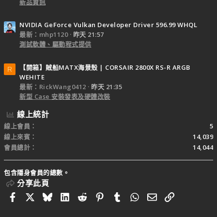
新品資訊
NVIDIA GeForce Vulkan Developer Driver 596.99 WHQL
最新：mhp1120
昨天 21:57
測試軟體、驅動程式提供
【開箱】賊船MATX海景殼 | CORSAIR 2800X RS-R ARGB
R
WEHITE
最新：RickWang0412
昨天 21:35
新型 Case 安裝發表及硬體改裝
線上統計
線上會員
5
線上來賓
14,039
會員總計
14,044
包含隱身會員的總數。
分享此頁
Facebook
X
Bluesky
LinkedIn
Reddit
Pinterest
Tumblr
WhatsApp
電子郵件
連結