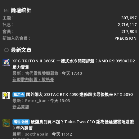
論壇統計
主題
307,097
訊息
2,716,117
會員
217,904
新加入的會員
PRECISION
最新文章
XPG TRITON II 360SE 一體式水冷開箱評測：AMD R9 9950X3D2
壓力實測
最新：古代靈異雙頭戰象
今天 17:40
新型散熱裝置 / 散熱膏
國外網友 ZOTAC RTX 4090 送修四次最後換來 RTX 5090
顯示卡
最新：Peter_Jian
今天 13:03
新品資訊
硬體貴到買不起？Take-Two CEO 認為低延遲雲端遊戲
電玩/軟體
3 年內翻倍
最新：soothepain
今天 11:42