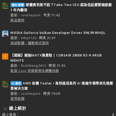
硬體貴到買不起？Take-Two CEO 認為低延遲雲端遊戲
電玩/軟體
3 年內翻倍
最新：soothepain
今天 11:42
新品資訊
NVIDIA GeForce Vulkan Developer Driver 596.99 WHQL
最新：mhp1120
昨天 21:57
測試軟體、驅動程式提供
【開箱】賊船MATX海景殼 | CORSAIR 2800X RS-R ARGB
R
WEHITE
最新：RickWang0412
昨天 21:35
新型 Case 安裝發表及硬體改裝
AMD 收購 Taalas，為快速成長的 AI 推論市場帶來先進運
AI 應用
算解決方案
最新：soothepain
昨天 19:39
業界新聞
線上統計
線上會員
2