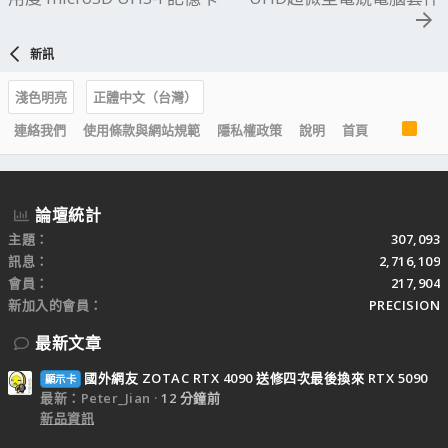
新訊
淺色明亮
正體中文（台灣）
R
連絡我們
使用條款與網站規範
隱私權政策
說明
首頁
S
S
論壇統計
主題
307,093
訊息
2,716,109
會員
217,904
新加入的會員
PRECISION
最新文章
國外網友 ZOTAC RTX 4090 送修四次最後換來 RTX 5090
顯示卡
最新：Peter_Jian
12 分鐘前
新品資訊