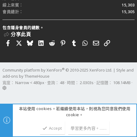
線上來賓
15,303
會員總計
15,305
包含隱身會員的總數。
分享此頁
Facebook
X
Bluesky
LinkedIn
Reddit
Pinterest
Tumblr
WhatsApp
電子郵件
連結
®
Community platform by XenForo
© 2010-2025 XenForo Ltd.
|
Style and
add-ons by ThemeHouse
寬度
查詢
48
時間
2.0303s
記憶體
108.14MB
本站使用 cookies。若繼續使用本站，則視為您同意我們使用
cookie。
Accept
學習更多內容。……
上方
下方