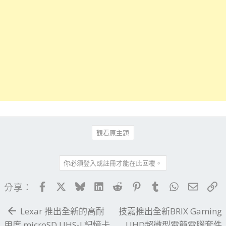
觀看原主題
你必須登入或註冊才能在此回覆。
Facebook
X
Bluesky
LinkedIn
Reddit
Pinterest
Tumblr
WhatsApp
電子郵
連
分享：
Lexar 推出全新的高耐
技嘉推出全新BRIX Gaming
用度 microSD UHS-I 記憶卡
UHD超微型電競電腦套件