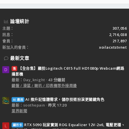
S
論壇統計
主題
307,056
訊息
2,716,038
會員
217,897
新加入的會員
xoilacxtstvnet
最新文章
【全台售】羅技Logitech C615 Full HD1080p Webcam網路
售
D
攝影機
最新：Day_knight
43 分鐘前
鍵盤 / 滑鼠 / 喇叭 / 印表機等外接周邊
AI 推升記憶體需求，儲存技術扮演更關鍵角色
AI 應用
最新：soothepain
昨天 17:20
業界新聞
RTX 5090 玩家實測 ROG Equalizer 12V-2x6, 電壓更穩、
顯示卡
L