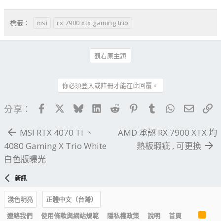
msi
rx 7900 xtx gaming trio
標籤：
觀看原主題
你必須登入或註冊才能在此回覆。
Facebook
X
Bluesky
LinkedIn
Reddit
Pinterest
Tumblr
WhatsApp
電子郵
連
分享：
MSI RTX 4070 Ti 、
AMD 承認 RX 7900 XTX 均
4080 Gaming X Trio White
熱板瑕疵 , 可更換
白色版曝光
新訊
淺色明亮
正體中文（台灣）
R
連絡我們
使用條款與網站規範
隱私權政策
說明
首頁
S