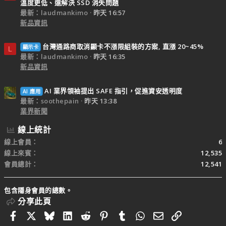
溫度更低、還解決 SSD 消失問題
最新：laudmankimo
昨天 16:57
新品資訊
台灣通路商取消顯卡不漲限組裝的方案, 直漲 20~45%
顯示卡
L
最新：laudmankimo
昨天 16:35
新品資訊
AI 業界領袖提出 SAFE 指引，促進資安透明度
AI 應用
最新：soothepain
昨天 13:38
業界新聞
線上統計
線上會員
6
線上來賓
12,535
會員總計
12,541
包含隱身會員的總數。
分享此頁
Facebook
X
Bluesky
LinkedIn
Reddit
Pinterest
Tumblr
WhatsApp
電子郵件
連結