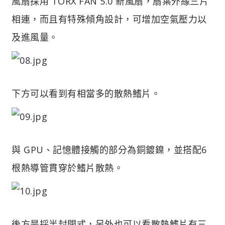
風扇採用 TORX FAN 5.0 新風扇，扇葉外緣三片
相連，而且有特殊傾角設計，可增加空氣壓力以
及進風量。
下方可以看到有相當多的散熱鰭片。
與 GPU、記憶體接觸的部分為銅鍍鎳，並搭配6
根熱導管貫穿於鰭片散熱。
後方是採半封閉式，另外也可以看散熱鰭片有三