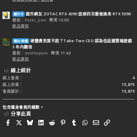
國外網友 ZOTAC RTX 4090 送修四次最後換來 RTX 5090
顯示卡
最新：Peter_Jian
昨天 13:03
新品資訊
硬體貴到買不起？Take-Two CEO 認為低延遲雲端遊戲
電玩/軟體
3 年內翻倍
最新：soothepain
昨天 11:42
新品資訊
線上統計
線上會員
4
線上來賓
15,875
會員總計
15,879
包含隱身會員的總數。
分享此頁
Facebook
X
Bluesky
LinkedIn
Reddit
Pinterest
Tumblr
WhatsApp
電子郵件
連結