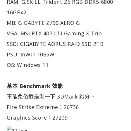
RAM: G.SKILL Trident Z5 RGB DDR5-6800
16GBx2
MB: GIGABYTE Z790 AERO G
VGA: MSI RTX 4070 Ti Gaming X Trio
SSD: GIGABYTE AORUS RAID SSD 2TB
PSU: InWin 1065W
OS: Windows 11
基本 Benchmark 效能
不能免俗還是測一下 3DMark 跑分。
Fire Strike Extreme：26736
Graphics Score：27209