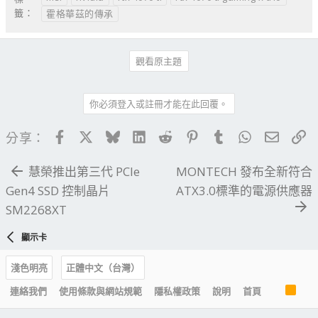
籤：
霍格華茲的傳承
觀看原主題
你必須登入或註冊才能在此回覆。
Facebook
X
Bluesky
LinkedIn
Reddit
Pinterest
Tumblr
WhatsApp
電子郵
連
分享：
慧榮推出第三代 PCIe
MONTECH 發布全新符合
Gen4 SSD 控制晶片
ATX3.0標準的電源供應器
SM2268XT
顯示卡
淺色明亮
正體中文（台灣）
R
連絡我們
使用條款與網站規範
隱私權政策
說明
首頁
S
S