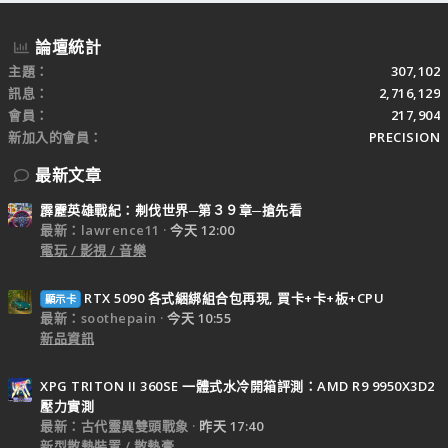
論壇統計
主題
307,102
訊息
2,716,129
會員
217,904
新加入的會員
PRECISION
最新文章
霹靂英雄戰紀：刜伐世界─第３９章─搶先看
最新：lawrence11
今天 12:00
電玩 / 影視 / 音樂
RTX 5090 各式綑綁組合包再現, 買卡+卡+板+CPU
顯示卡
最新：soothepain
今天 10:55
新品資訊
XPG TRITON II 360SE 一體式水冷開箱評測：AMD R9 9950X3D2
壓力實測
最新：古代靈異雙頭戰象
昨天 17:40
新型散熱裝置 / 散熱膏