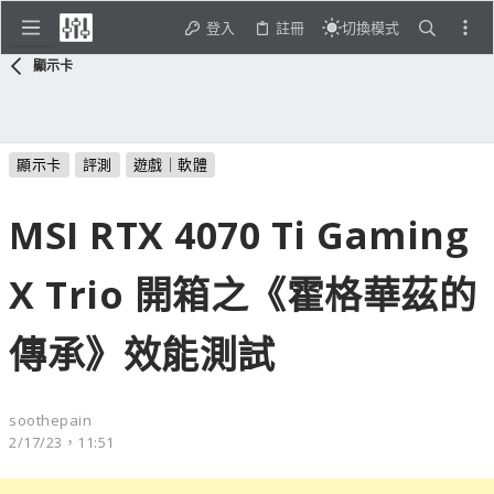
登入
註冊
切換模式
顯示卡
顯示卡
評測
遊戲｜軟體
MSI RTX 4070 Ti Gaming
X Trio 開箱之《霍格華茲的
傳承》效能測試
soothepain
2/17/23，11:51