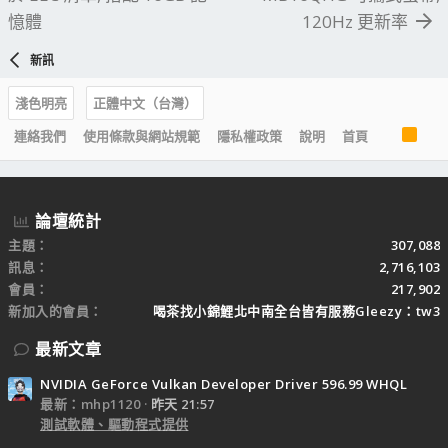
憶體
120Hz 更新率
新訊
淺色明亮
正體中文（台灣）
R
連絡我們
使用條款與網站規範
隱私權政策
說明
首頁
S
S
論壇統計
主題
307,088
訊息
2,716,103
會員
217,902
新加入的會員
喝茶找小錦鯉北中南全台皆有服務Gleezy：tw3
最新文章
NVIDIA GeForce Vulkan Developer Driver 596.99 WHQL
最新：mhp1120
昨天 21:57
測試軟體、驅動程式提供