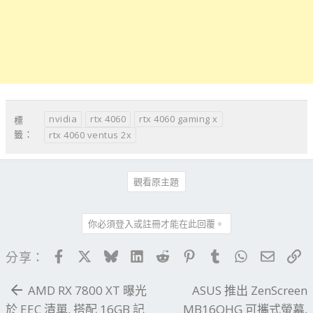
nvidia
rtx 4060
rtx 4060 gaming x
標
籤：
rtx 4060 ventus 2x
觀看原主題
你必須登入或註冊才能在此回覆。
Facebook
X
Bluesky
LinkedIn
Reddit
Pinterest
Tumblr
WhatsApp
電子郵
連
分享：
AMD RX 7800 XT 曝光
ASUS 推出 ZenScreen
於 EEC 清單, 搭配 16GB 記
MB16QHG 可攜式螢幕,