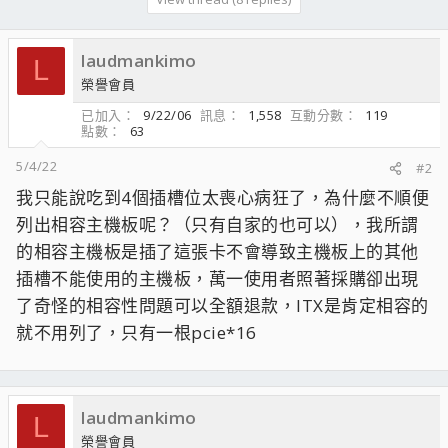
laudmankimo
L
榮譽會員
已加入
9/22/06
訊息
1,558
互動分數
119
點數
63
5/4/22
#2
我只能說吃到4個插槽位太喪心病狂了，為什麼不順便
列出相容主機板呢？（只有自家的也可以），我所謂
的相容主機板是插了這張卡不會導致主機板上的其他
插槽不能使用的主機板，萬一使用者照著採購卻出現
了奇怪的相容性問題可以全額退款，ITX是肯定相容的
就不用列了，只有一根pcie*16
laudmankimo
L
榮譽會員