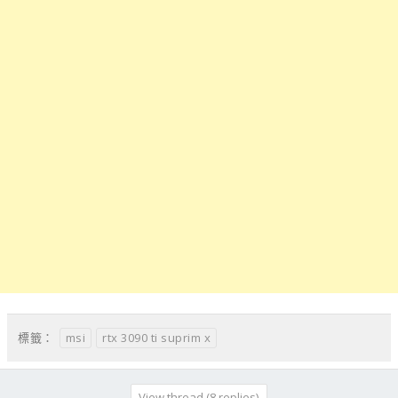
msi
rtx 3090 ti suprim x
標籤：
View thread (8 replies)