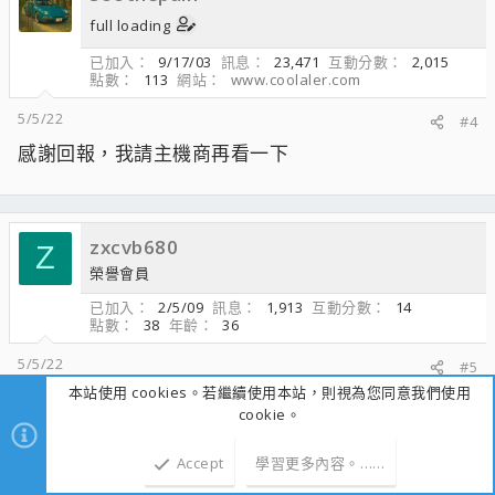
full loading
已加入
9/17/03
訊息
23,471
互動分數
2,015
點數
113
網站
www.coolaler.com
5/5/22
#4
感謝回報，我請主機商再看一下
zxcvb680
Z
榮譽會員
已加入
2/5/09
訊息
1,913
互動分數
14
點數
38
年齡
36
5/5/22
#5
本站使用 cookies。若繼續使用本站，則視為您同意我們使用
感謝大大測試.測卡王. RTX 3090TI 改單顆2GB. 這樣
cookie。
顯存溫度靠強大散熱器壓制高溫度
.3090缺點.顯示卡背後不能有效散熱.3090顯存溫度很
Accept
學習更多內容。……
高.