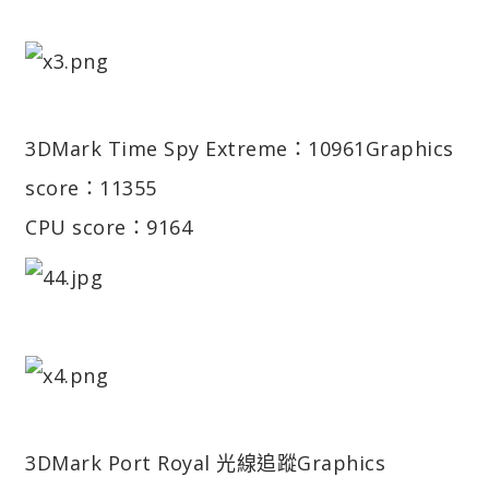
3DMark Time Spy Extreme：10961
Graphics
score：11355
CPU score：9164
3DMark Port Royal 光線追蹤
Graphics