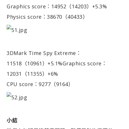
Graphics score：14952（14203）+5.3%
Physics score：38670（40433）
3DMark Time Spy Extreme：
11518（10961）+5.1%
Graphics score：
12031（11355）+6%
CPU score：9277（9164）
小結