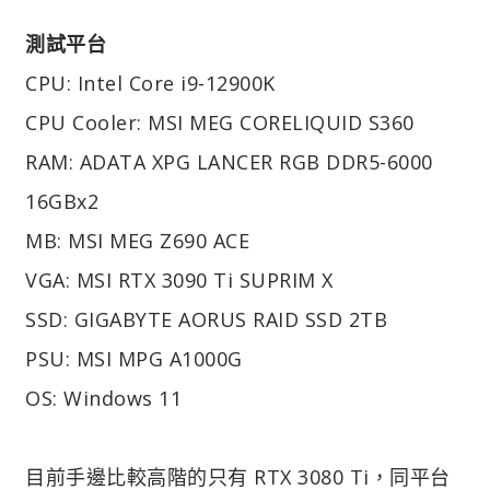
測試平台
CPU: Intel Core i9-12900K
CPU Cooler: MSI MEG CORELIQUID S360
RAM: ADATA XPG LANCER RGB DDR5-6000
16GBx2
MB: MSI MEG Z690 ACE
VGA: MSI RTX 3090 Ti SUPRIM X
SSD: GIGABYTE AORUS RAID SSD 2TB
PSU: MSI MPG A1000G
OS: Windows 11
目前手邊比較高階的只有 RTX 3080 Ti，同平台