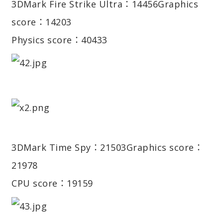
3DMark Fire Strike Ultra：14456
Graphics
score：14203
Physics score：40433
3DMark Time Spy：21503
Graphics score：
21978
CPU score：19159