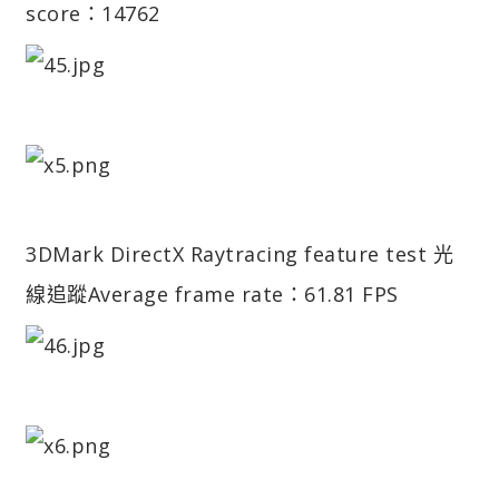
score：14762
3DMark DirectX Raytracing feature test 光
線追蹤
Average frame rate：61.81 FPS