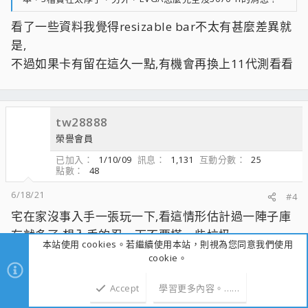
看了一些資料我覺得resizable bar不太有甚麼差異就
是,
不過如果卡有留在這久一點,有機會再換上11代測看看
tw28888
榮譽會員
已加入
1/10/09
訊息
1,131
互動分數
25
點數
48
6/18/21
#4
宅在家沒事入手一張玩一下,看這情形估計過一陣子庫
存就多了,想入手的忍一下不要搭一些垃圾。
本站使用 cookies。若繼續使用本站，則視為您同意我們使用
cookie。
附件
Accept
學習更多內容。……