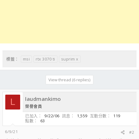
msi
rtx 3070 ti
suprim x
標籤：
View thread (6 replies)
laudmankimo
L
榮譽會員
已加入
9/22/06
訊息
1,559
互動分數
119
點數
63
6/9/21
#2