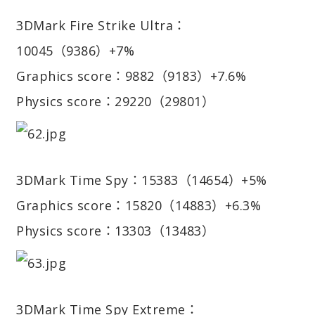
3DMark Fire Strike Ultra：
10045（9386）+7%
Graphics score：9882（9183）+7.6%
Physics score：29220（29801）
3DMark Time Spy：15383（14654）+5%
Graphics score：15820（14883）+6.3%
Physics score：13303（13483）
3DMark Time Spy Extreme：