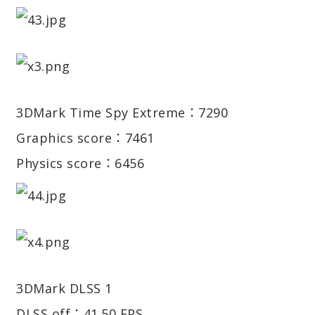
3DMark Time Spy Extreme：7290
Graphics score：7461
Physics score：6456
3DMark DLSS 1
DLSS off：41.50 FPS