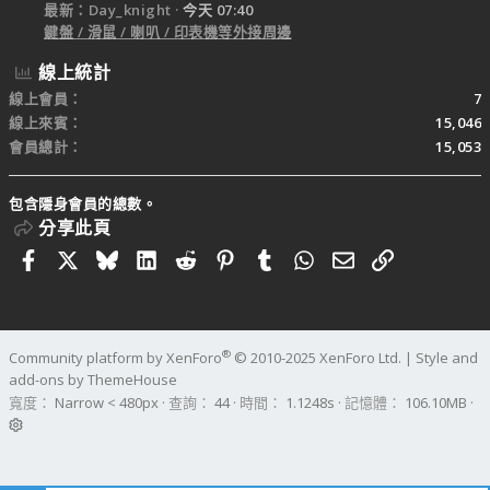
最新：Day_knight
今天 07:40
鍵盤 / 滑鼠 / 喇叭 / 印表機等外接周邊
線上統計
線上會員
7
線上來賓
15,046
會員總計
15,053
包含隱身會員的總數。
分享此頁
Facebook
X
Bluesky
LinkedIn
Reddit
Pinterest
Tumblr
WhatsApp
電子郵件
連結
®
Community platform by XenForo
© 2010-2025 XenForo Ltd.
|
Style and
add-ons by ThemeHouse
寬度
查詢
44
時間
1.1248s
記憶體
106.10MB