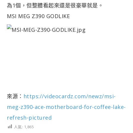
為1個，但整體看起來還是很豪華就是。
MSI MEG Z390 GODLIKE
來源：
https://videocardz.com/newz/msi-
meg-z390-ace-motherboard-for-coffee-lake-
refresh-pictured
人氣:
1,865