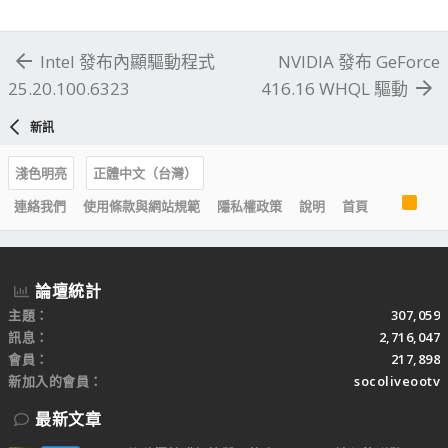
Intel 發布內顯驅動程式
NVIDIA 發布 GeForce
25.20.100.6323
416.16 WHQL 驅動
新訊
淺色明亮
正體中文（台灣）
R
連絡我們
使用條款與網站規範
隱私權政策
說明
首頁
S
S
論壇統計
主題
307,059
訊息
2,716,047
會員
217,898
新加入的會員
socoliveootv
最新文章