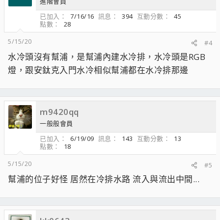
進階會員
已加入
7/16/16
訊息
394
互動分數
45
點數
28
5/15/20
#4
水冷頭沒有幫浦，是幫浦內建水冷排，水冷頭是RGB
燈，跟安鈦克入門水冷相似幫浦都在水冷排那邊
m9420qq
一般般會員
已加入
6/19/09
訊息
143
互動分數
13
點數
18
5/15/20
#5
幫浦的位子好怪 居然在冷排水路 流入與流出中間...