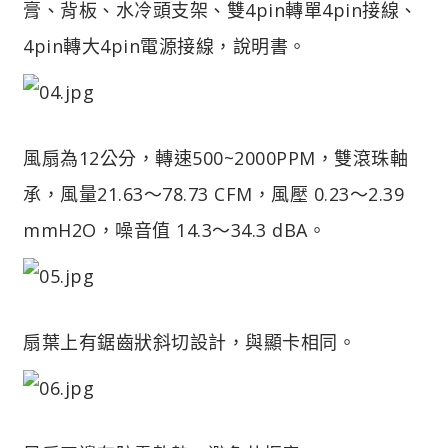
膏、背板、水冷頭支架、雙4pin轉單4pin接線、
4pin轉大4pin電源接線，說明書。
風扇為12公分，轉速500~2000PPM，雙滾珠軸
承，風量21.63〜78.73 CFM，風壓 0.23〜2.39
mmH2O，噪音值 14.3〜34.3 dBA。
扇葉上有鋸齒狀斜切設計，與顯卡相同。