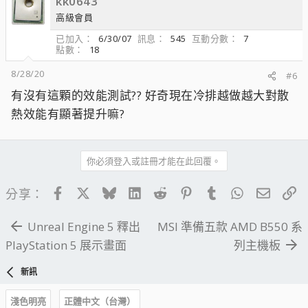
kk0643
高級會員
已加入
6/30/07
訊息
545
互動分數
7
點數
18
8/28/20
#6
有沒有這顆的效能測試?? 好奇現在冷排越做越大對散
熱效能有顯著提升嘛?
你必須登入或註冊才能在此回覆。
Facebook
X
Bluesky
LinkedIn
Reddit
Pinterest
Tumblr
WhatsApp
電子郵
連
分享：
Unreal Engine 5 釋出
MSI 準備五款 AMD B550 系
PlayStation 5 展示畫面
列主機板
新訊
淺色明亮
正體中文（台灣）