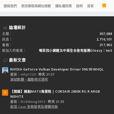
R
連絡我們
使用條款與網站規範
隱私權政策
說明
首頁
S
S
論壇統計
主題
307,088
訊息
2,716,101
會員
217,902
新加入的會員
喝茶找小錦鯉北中南全台皆有服務Gleezy：tw3
最新文章
NVIDIA GeForce Vulkan Developer Driver 596.99 WHQL
最新：mhp1120
昨天 21:57
測試軟體、驅動程式提供
【開箱】賊船MATX海景殼 | CORSAIR 2800X RS-R ARGB
R
WEHITE
最新：RickWang0412
昨天 21:35
新型 Case 安裝發表及硬體改裝