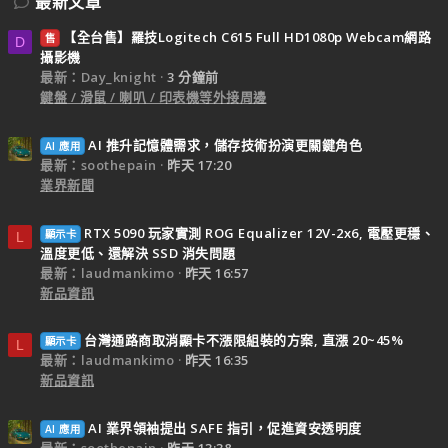
最新文章
【全台售】羅技Logitech C615 Full HD1080p Webcam網路
售
D
攝影機
最新：Day_knight
3 分鐘前
鍵盤 / 滑鼠 / 喇叭 / 印表機等外接周邊
AI 推升記憶體需求，儲存技術扮演更關鍵角色
AI 應用
最新：soothepain
昨天 17:20
業界新聞
RTX 5090 玩家實測 ROG Equalizer 12V-2x6, 電壓更穩、
顯示卡
L
溫度更低、還解決 SSD 消失問題
最新：laudmankimo
昨天 16:57
新品資訊
台灣通路商取消顯卡不漲限組裝的方案, 直漲 20~45%
顯示卡
L
最新：laudmankimo
昨天 16:35
新品資訊
AI 業界領袖提出 SAFE 指引，促進資安透明度
AI 應用
最新：soothepain
昨天 13:38