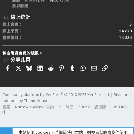
業界新聞
線上統計
線上會員
5
線上來賓
14,879
會員總計
14,884
包含隱身會員的總數。
分享此頁
Facebook
X
Bluesky
LinkedIn
Reddit
Pinterest
Tumblr
WhatsApp
電子郵件
連結
®
Community platform by XenForo
© 2010-2025 XenForo Ltd.
|
Style and
add-ons by ThemeHouse
寬度
查詢
51
時間
2.1061s
記憶體
108.33MB
本站使用 cookies。若繼續使用本站，則視為您同意我們使用