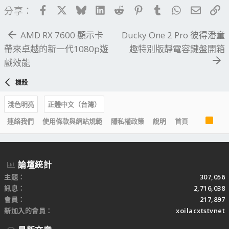
Facebook
X
Bluesky
LinkedIn
Reddit
Pinterest
Tumblr
WhatsApp
電子郵
連
分享：
AMD RX 7600 顯示卡
Ducky One 2 Pro 彼得潘童
帶來卓越的新一代1080p遊
趣特別版靜電容鍵盤開箱
戲效能
機殼
淺色明亮
正體中文（台灣）
R
連絡我們
使用條款與網站規範
隱私權政策
說明
首頁
S
S
論壇統計
主題
307,056
訊息
2,716,038
會員
217,897
新加入的會員
xoilacxtstvnet