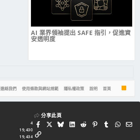
AI 業界領袖提出 SAFE 指引，促進資
安透明度
R
連絡我們
使用條款與網站規範
隱私權政策
說明
首頁
S
S
分享此頁
4
Facebook
X
Bluesky
LinkedIn
Reddit
Pinterest
Tumblr
Whats
電
19,430
連結
19,434