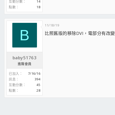
互動分數
14
點數
18
11/18/19
B
比照舊版的移除DVI，電部分有改
baby51763
進階會員
已加入
7/16/16
訊息
394
互動分數
45
點數
28