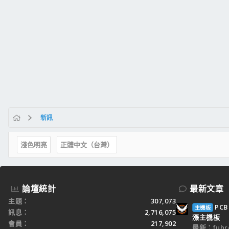
新訊
淺色明亮
正體中文（台灣）
論壇統計
最新文章
主題
307,073
PC
主機板
訊息
2,716,075
漲主機板
會員
217,902
最新：fuhr