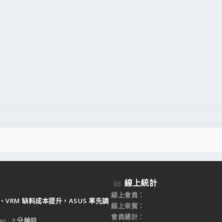
線上統計
線上會員
B、VRM 缺料成本提升，ASUS 率先調
線上來賓
會員總計
er
2 分鐘前