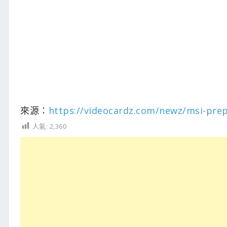
來源：
https://videocardz.com/newz/msi-prep
人氣:
2,360