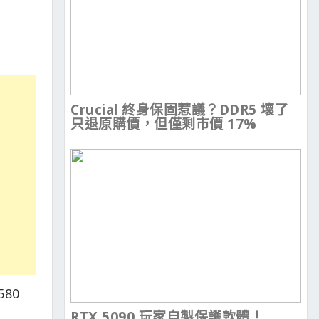
Crucial 終身保固惹議？DDR5 壞了
只退原購價，但僅剩市價 17%
580
RTX 5090 玩家自製保護軟體！