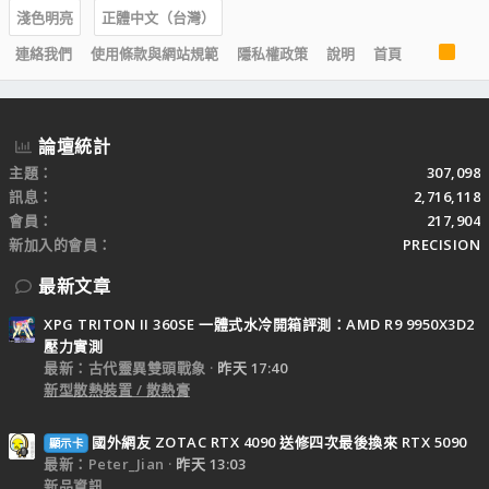
淺色明亮
正體中文（台灣）
R
連絡我們
使用條款與網站規範
隱私權政策
說明
首頁
S
S
論壇統計
主題
307,098
訊息
2,716,118
會員
217,904
新加入的會員
PRECISION
最新文章
XPG TRITON II 360SE 一體式水冷開箱評測：AMD R9 9950X3D2
壓力實測
最新：古代靈異雙頭戰象
昨天 17:40
新型散熱裝置 / 散熱膏
國外網友 ZOTAC RTX 4090 送修四次最後換來 RTX 5090
顯示卡
最新：Peter_Jian
昨天 13:03
新品資訊