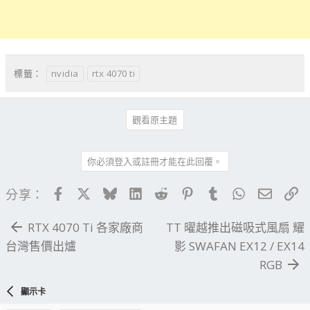
nvidia
rtx 4070 ti
標籤：
觀看原主題
你必須登入或註冊才能在此回覆。
Facebook
X
Bluesky
LinkedIn
Reddit
Pinterest
Tumblr
WhatsApp
電子郵
連
分享：
RTX 4070 Ti 各家廠商
TT 曜越推出磁吸式風扇 耀
台灣售價出爐
影 SWAFAN EX12 / EX14
RGB
顯示卡