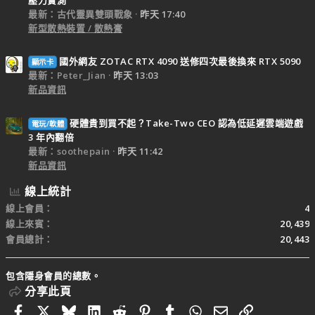
最新：古代靈異雙頭戰象
昨天 17:40
新型散熱裝置 / 散熱膏
國外網友 ZOTAC RTX 4090 送修四次最後換來 RTX 5090
顯示卡
最新：Peter_Jian
昨天 13:03
新品資訊
硬體貴到買不起？Take-Two CEO 認為低延遲雲端遊戲
電玩/軟體
3 年內翻倍
最新：soothepain
昨天 11:42
新品資訊
線上統計
線上會員
4
線上來賓
20,439
會員總計
20,443
包含隱身會員的總數。
分享此頁
Facebook
X
Bluesky
LinkedIn
Reddit
Pinterest
Tumblr
WhatsApp
電子郵件
連結