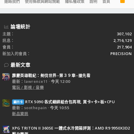
R
連絡我們
使用條款與網站規範
隱私權政策
說明
首頁
S
S
論壇統計
主題
307,102
訊息
2,716,129
會員
217,904
新加入的會員
PRECISION
最新文章
霹靂英雄戰紀：刜伐世界─第３９章─搶先看
最新：lawrence11
今天 12:00
電玩 / 影視 / 音樂
RTX 5090 各式綑綁組合包再現, 買卡+卡+板+CPU
顯示卡
最新：soothepain
今天 10:55
新品資訊
XPG TRITON II 360SE 一體式水冷開箱評測：AMD R9 9950X3D2
壓力實測