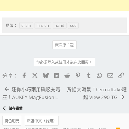
dram
micron
nand
ssd
標籤：
觀看原主題
你必須登入或註冊才能在此回覆。
Facebook
X
Bluesky
LinkedIn
Reddit
Pinterest
Tumblr
WhatsApp
電子郵
連
分享：
迷你小巧兩用磁吸充電
背插大海景 Thermaltake曜
座！AUKEY MagFusion L
越 View 290 TG
儲存設備
淺色明亮
正體中文（台灣）