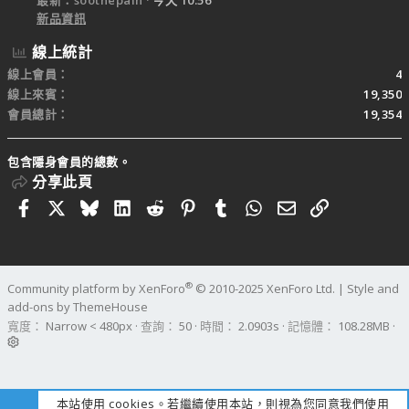
新品資訊
線上統計
線上會員
4
線上來賓
19,350
會員總計
19,354
包含隱身會員的總數。
分享此頁
Facebook
X
Bluesky
LinkedIn
Reddit
Pinterest
Tumblr
WhatsApp
電子郵件
連結
®
Community platform by XenForo
© 2010-2025 XenForo Ltd.
|
Style and
add-ons by ThemeHouse
寬度
查詢
50
時間
2.0903s
記憶體
108.28MB
本站使用 cookies。若繼續使用本站，則視為您同意我們使用