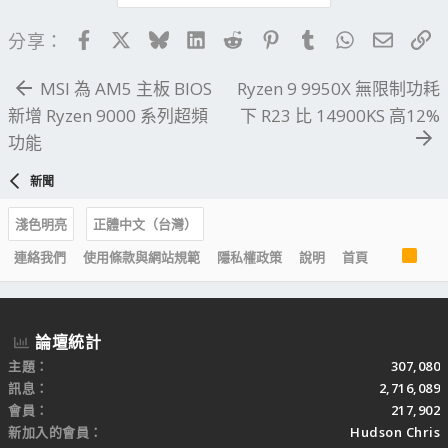
Facebook
X
Bluesky
LinkedIn
Reddit
Pinterest
Tumblr
WhatsApp
電子郵
連
分享：
MSI 為 AM5 主板 BIOS
Ryzen 9 9950X 無限制功耗
新增 Ryzen 9000 系列超頻
下 R23 比 14900KS 高12%
功能
新聞
淺色明亮
正體中文（台灣）
R
連絡我們
使用條款與網站規範
隱私權政策
說明
首頁
S
S
論壇統計
主題
307,080
訊息
2,716,089
會員
217,902
新加入的會員
Hudson Chris