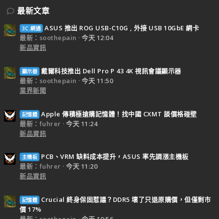
最新文章
ASUS 推出 ROG USB-C10G , 外接 USB 10GbE 網卡
3C.網通
最新：soothepain
今天 12:04
新品資訊
戴爾科技推出 Dell Pro P 43 4K 視訊會議顯示器
顯示器
最新：soothepain
今天 11:50
業界新聞
Apple 傳積極搶購記憶體！找中國 CXMT 談價格碰壁
記憶體
最新：fuhrer
今天 11:24
新品資訊
PCB、VRM 缺料成本提升，ASUS 率先調漲主機板
主機板
最新：fuhrer
今天 11:20
新品資訊
Crucial 終身保固惹議？DDR5 壞了只退原購價，但僅剩市
記憶體
價 17%
最新：soothepain
今天 10:56