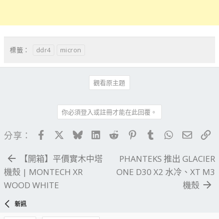
ddr4
micron
標籤：
觀看原主題
你必須登入或註冊才能在此回覆。
Facebook
X
Bluesky
LinkedIn
Reddit
Pinterest
Tumblr
WhatsApp
電子郵
連
分享：
【開箱】平價實木中塔
PHANTEKS 推出 GLACIER
機殼 | MONTECH XR
ONE D30 X2 水冷、XT M3
WOOD WHITE
機殼
新訊