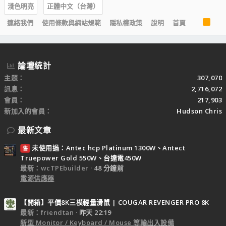
淺色明亮
正體中文（台灣）
R
連絡我們
使用條款與網站規範
隱私權政策
說明
首頁
S
S
論壇統計
主題
307,070
訊息
2,716,072
會員
217,903
新加入的會員
Hudson Chris
最新文章
未使用過：Antec hcp Platinum 1300W、Antect
售
Truepower Gold 550W、台達電450W
最新：wcTPEbuilder
48 分鐘前
電源供應器
【開箱】平價8K三模輕量滑鼠 | COUGAR REVENGER PRO 8K
最新：friendtan
昨天 22:19
新型 Monitor / Keyboard / Mouse 等輸出入設備