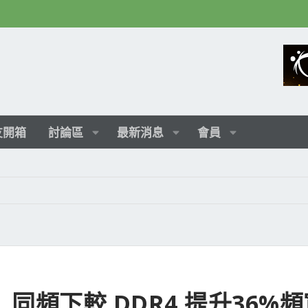
友開箱
討論區
最新消息
會員
體, 同頻下較 DDR4 提升36%