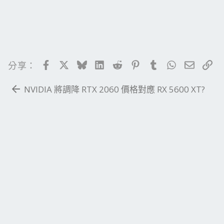
Facebook
X
Bluesky
LinkedIn
Reddit
Pinterest
Tumblr
WhatsApp
電子郵
連
分享：
NVIDIA 將調降 RTX 2060 價格對應 RX 5600 XT?