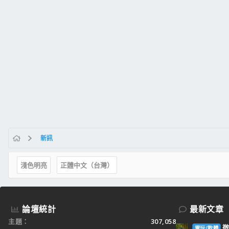
新訊
淺色明亮
正體中文（台灣）
論壇統計
最新文章
主題
307,058
微
電玩/軟體