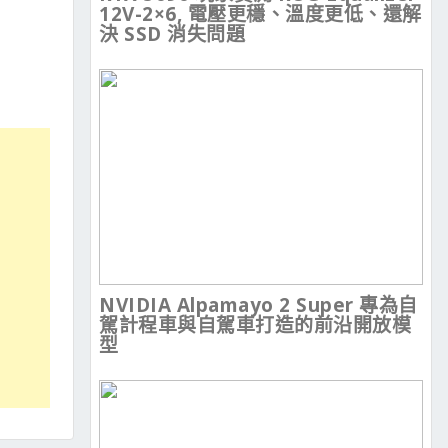
12V-2×6, 電壓更穩、溫度更低、還解
決 SSD 消失問題
NVIDIA Alpamayo 2 Super 專為自
駕計程車與自駕車打造的前沿開放模
型