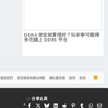
DDR4 便宜就賣得好？玩家寧可選擇
多花錢上 DDR5 平台
R
連絡我們
使用條款與網站規範
隱私權政策
說明
首頁
S
S
分享此頁
9
Facebook
X
Bluesky
LinkedIn
Reddit
Pinterest
Tumblr
Whats
電