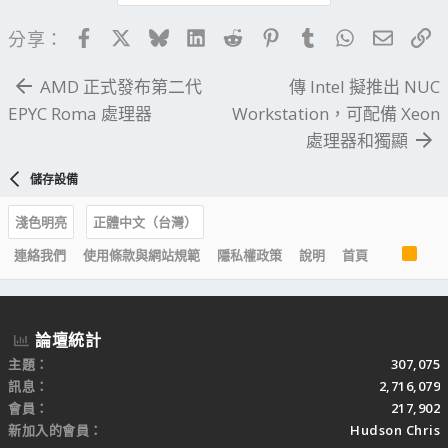
Facebook
X
Bluesky
LinkedIn
Reddit
Pinterest
Tumblr
WhatsApp
電子郵
連
分享：
AMD 正式發布第二代
傳 Intel 擬推出 NUC
EPYC Roma 處理器
Workstation，可配備 Xeon
處理器和獨顯
儲存設備
淺色明亮
正體中文（台灣）
R
連絡我們
使用條款與網站規範
隱私權政策
說明
首頁
S
S
論壇統計
主題
307,075
訊息
2,716,079
會員
217,902
新加入的會員
Hudson Chris