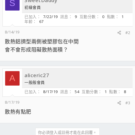
SweetDaddy
S
初級會員
已加入
7/22/19
訊息
9
互動分數
0
點數
1
年齡
67
8/14/19
#2
散熱鋁擠型兩側被塑膠包在中間
會不會形成阻礙散熱面積？
aliceric27
A
一般般會員
已加入
8/17/19
訊息
54
互動分數
1
點數
8
8/17/19
#3
散熱有點肥
你必須登入或註冊才能在此回覆。