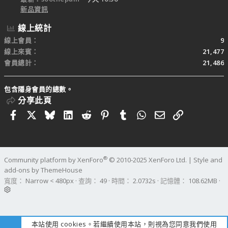
新品資訊
線上統計
線上會員
9
線上來賓
21,477
會員總計
21,486
包含隱身會員的總數。
分享此頁
Facebook
X
Bluesky
LinkedIn
Reddit
Pinterest
Tumblr
WhatsApp
電子郵件
連結
®
Community platform by XenForo
© 2010-2025 XenForo Ltd.
|
Style and
add-ons by ThemeHouse
寬度
查詢
49
時間
2.0732s
記憶體
108.62MB
本站使用 cookies。若繼續使用本站，則視為您同意我們使用