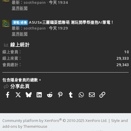
最新：soothepain
今天 19:34
業界新聞
ASUSx三麗鷗耍酷聯萌 潮玩開學祭搶抱AI筆電！
筆電/桌機
最新：soothepain
今天 19:29
業界新聞
線上統計
線上會員
10
線上來賓
29,333
會員總計
29,343
包含隱身會員的總數。
分享此頁
Facebook
X
Bluesky
LinkedIn
Reddit
Pinterest
Tumblr
WhatsApp
電子郵件
連結
®
Community platform by XenForo
© 2010-2025 XenForo Ltd.
|
Style and
add-ons by ThemeHouse