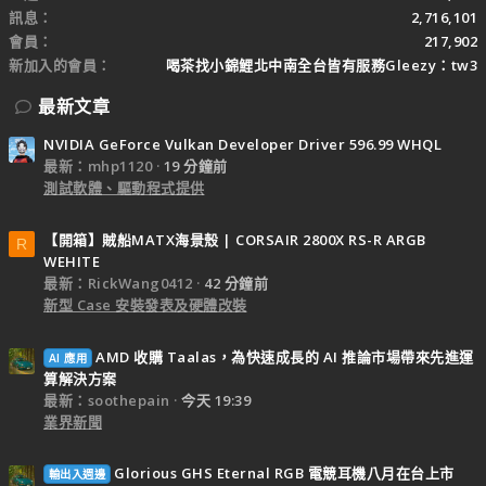
訊息
2,716,101
會員
217,902
新加入的會員
喝茶找小錦鯉北中南全台皆有服務Gleezy：tw3
最新文章
NVIDIA GeForce Vulkan Developer Driver 596.99 WHQL
最新：mhp1120
19 分鐘前
測試軟體、驅動程式提供
【開箱】賊船MATX海景殼 | CORSAIR 2800X RS-R ARGB
R
WEHITE
最新：RickWang0412
42 分鐘前
新型 Case 安裝發表及硬體改裝
AMD 收購 Taalas，為快速成長的 AI 推論市場帶來先進運
AI 應用
算解決方案
最新：soothepain
今天 19:39
業界新聞
Glorious GHS Eternal RGB 電競耳機八月在台上市
輸出入週邊