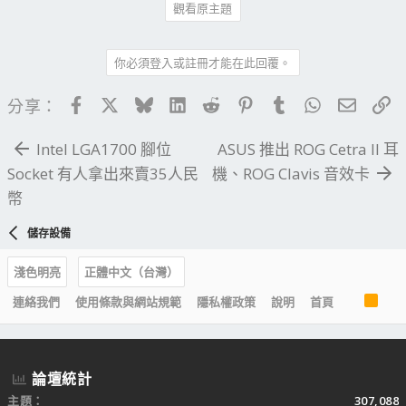
觀看原主題
你必須登入或註冊才能在此回覆。
Facebook
X
Bluesky
LinkedIn
Reddit
Pinterest
Tumblr
WhatsApp
電子郵
連
分享：
Intel LGA1700 腳位
ASUS 推出 ROG Cetra II 耳
Socket 有人拿出來賣35人民
機、ROG Clavis 音效卡
幣
儲存設備
淺色明亮
正體中文（台灣）
R
連絡我們
使用條款與網站規範
隱私權政策
說明
首頁
S
S
論壇統計
主題
307,088